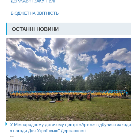
ДЕРЖАВНІ ЗАКУПІВЛІ
БЮДЖЕТНА ЗВІТНІСТЬ
ОСТАННІ НОВИНИ
У Міжнародному дитячому центрі «Артек» відбулися заходи
з нагоди Дня Української Державності