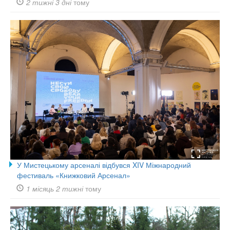
2 тижні 3 дні
тому
У Мистецькому арсеналі відбувся XIV Міжнародний
фестиваль «Книжковий Арсенал»
1 місяць 2 тижні
тому