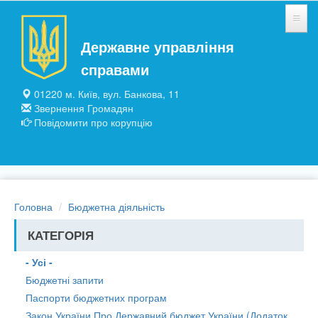
Перейти до основного матеріалу
Державне управління
НОВИНИ
справами
ЗАГАЛЬНІ ВІДОМОСТІ
01220 м. Київ, вул. Банкова, 11
Звернення Громадян
ПІДПРИЄМСТВА ТА УСТАНОВИ
Повідомити про корупцію
ПУБЛІЧНА ІНФОРМАЦІЯ
Головна
Бюджетна діяльність
КАТЕГОРІЯ
- Усі -
Бюджетні запити
Паспорти бюджетних програм
Закон України Про Державний бюджет України (Додаток