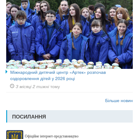
Міжнародний дитячий центр «Артек» розпочав
оздоровлення дітей у 2026 році
3 місяці 2 тижні
тому
Більше новин
ПОСИЛАННЯ
Офіційне інтернет-представництво