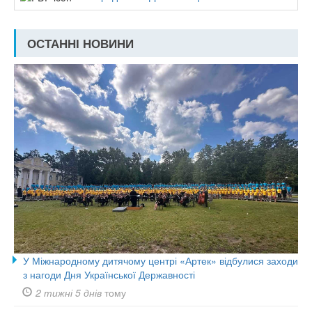
ОСТАННІ НОВИНИ
У Міжнародному дитячому центрі «Артек» відбулися заходи
з нагоди Дня Української Державності
2 тижні 5 днів
тому