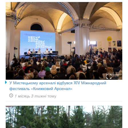
У Мистецькому арсеналі відбувся XIV Міжнародний
фестиваль «Книжковий Арсенал»
1 місяць 3 тижні
тому