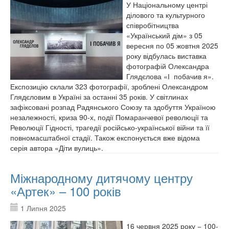
У Національному центрі
ділового та культурного
співробітництва
«Український дім» з 05
вересня по 05 жовтня 2025
року відбулась виставка
фотографій Олександра
Глядєлова «І побачив я».
Експозицію склали 323 фотографії, зроблені Олександром
Глядєловим в Україні за останні 35 років. У світлинах
зафіксовані розпад Радянського Союзу та здобуття Україною
незалежності, криза 90-х, події Помаранчевої революції та
Революції Гідності, трагедії російсько-української війни та її
повномасштабної стадії. Також експонується вже відома
серія автора «Діти вулиць».
Міжнародному дитячому центру
«Артек» – 100 років
1 Липня 2025
16 червня 2025 року − 100-