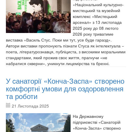
«Національний культурно-
мистецький та музейний
комплекс «Мистецький
арсенал» з 13 листопада
2025 року до 08 лютого
2026 року триватиме
виставка «Василь Стус. Поки ми тут, усе буде гаразд».
Автори виставки пропонують пізнати Стуса як інтелектуала −
поета, літературознавця, публіциста, з високими моральними
стандартами, який прожив своє життя, прагнучи «не
набратися скверни», уникнути лицемірства та брехні.
У cанаторії «Конча-Заспа» створено
комфортні умови для оздоровлення
та роботи
21 Листопада 2025
На Державному
підприємстві «Санаторій
«Конча-Заспа» створено