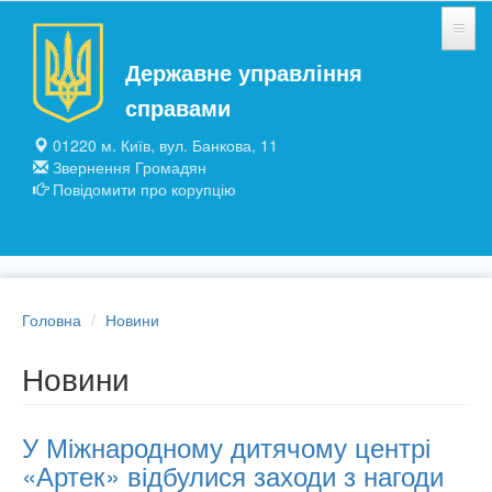
Перейти до основного матеріалу
Державне управління
НОВИНИ
справами
ЗАГАЛЬНІ ВІДОМОСТІ
01220 м. Київ, вул. Банкова, 11
Звернення Громадян
ПІДПРИЄМСТВА ТА УСТАНОВИ
Повідомити про корупцію
ПУБЛІЧНА ІНФОРМАЦІЯ
Головна
Новини
Новини
У Міжнародному дитячому центрі
«Артек» відбулися заходи з нагоди