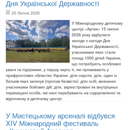
Дня Української Державності
20 Липня 2026
У Міжнародному дитячому
центрі «Артек» 15 липня
2026 року відбулися
заходи з нагоди Дня
Української Державності,
учасниками яких стали
понад 1000 дітей України,
що потребують особливої
уваги та підтримки, у першу чергу ті, які проживають у
прифронтових областях України: діти-сироти, діти, один із
батьків яких загинув (пропав безвісти); діти осіб, визнаних
учасниками бойових дій; діти, зареєстровані як внутрішньо
переміщені особи, які нині перебувають на оздоровленні та
відпочинку в дитячому центрі.
У Мистецькому арсеналі відбувся
XIV Міжнародний фестиваль