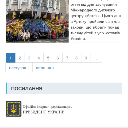
річчя від дня заснування
Міжнародного дитячого
центру «Артек». Цього дня
в Артеку пройшли святкові
заходи, що зібрали понад
тисячу дітей з усіх куточків
України.
1
2
3
4
5
6
7
8
9
…
наступна ›
остання »
ПОСИЛАННЯ
Офіційне інтернет-представництво
ПРЕЗИДЕНТ УКРАЇНИ