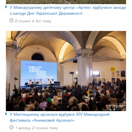
У Міжнародному дитячому центрі «Артек» відбулися заходи
з нагоди Дня Української Державності
2 тижні 4 дні
тому
У Мистецькому арсеналі відбувся XIV Міжнародний
фестиваль «Книжковий Арсенал»
1 місяць 2 тижні
тому