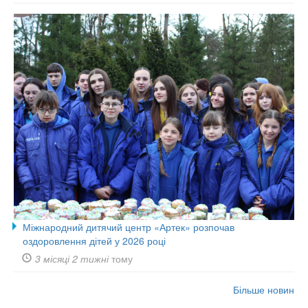
Міжнародний дитячий центр «Артек» розпочав
оздоровлення дітей у 2026 році
3 місяці 2 тижні
тому
Більше новин