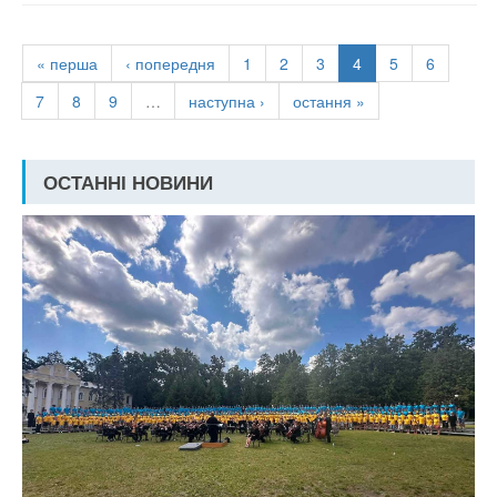
« перша
‹ попередня
1
2
3
4
5
6
7
8
9
…
наступна ›
остання »
ОСТАННІ НОВИНИ