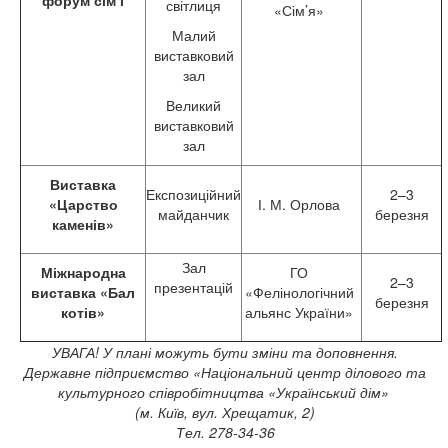
форум сім’
ї
світлиця
«Сім’я»
Малий
виставковий
зал
Великий
виставковий
зал
Виставка
Експозиційний
2–3
«Царство
І. М. Орлова
майданчик
березня
каменів»
Зал
Міжнародна
ГО
2–3
презентацій
виставка «Бал
«Фелінологічний
березня
котів»
альянс України»
УВАГА! У плані можуть бути зміни та доповнення.
Державне підприємство «Національний центр ділового та
культурного співробітництва «Український дім»
(м. Київ, вул. Хрещатик, 2)
Тел. 278-34-36