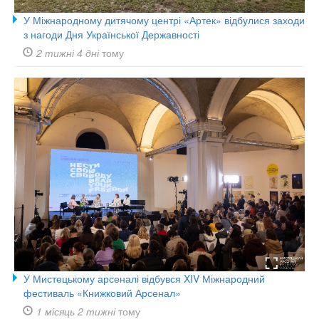
У Міжнародному дитячому центрі «Артек» відбулися заходи
з нагоди Дня Української Державності
2 тижні 4 дні
тому
У Мистецькому арсеналі відбувся XIV Міжнародний
фестиваль «Книжковий Арсенал»
1 місяць 2 тижні
тому