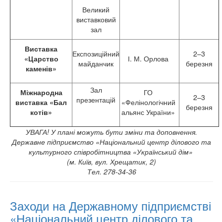
Великий
виставковий
зал
Виставка
Експозиційний
2–3
«Царство
І. М. Орлова
майданчик
березня
каменів»
Зал
Міжнародна
ГО
2–3
презентацій
виставка «Бал
«Фелінологічний
березня
котів»
альянс України»
УВАГА! У плані можуть бути зміни та доповнення.
Державне підприємство «Національний центр ділового та
культурного співробітництва «Український дім»
(м. Київ, вул. Хрещатик, 2)
Тел. 278-34-36
Заходи на Державному підприємстві
«Національний центр ділового та