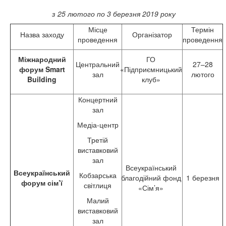
з 25 лютого­ по 3 березня 2019 року
Місце
Термін
Назва заходу
Організатор
проведення
проведення
Міжнародний
ГО
Центральний
27–28
форум
Smart
«Підприємницький
зал
лютого
Building
клуб»
Концертний
зал
Медіа-центр
Третій
виставковий
зал
Всеукраїнський
Всеукраїнський
Кобзарська
благодійний фонд
1 березня
форум сім’
ї
світлиця
«Сім’я»
Малий
виставковий
зал