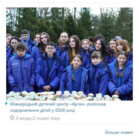
Міжнародний дитячий центр «Артек» розпочав
оздоровлення дітей у 2026 році
3 місяці 2 тижні
тому
Більше новин