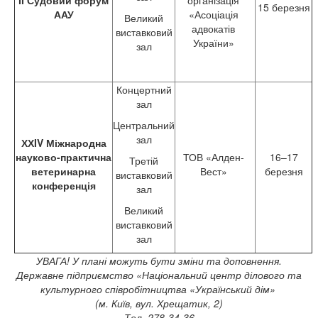
ІІ Судовий форум
організація
15 березня
ААУ
«Асоціація
Великий
адвокатів
виставковий
України»
зал
Концертний
зал
Центральний
зал
ХХIV Міжнародна
науково-практична
ТОВ «Алден-
16–17
Третій
ветеринарна
Вест»
березня
виставковий
конференція
зал
Великий
виставковий
зал
УВАГА! У плані можуть бути зміни та доповнення.
Державне підприємство «Національний центр ділового та
культурного співробітництва «Український дім»
(м. Київ, вул. Хрещатик, 2)
Тел. 278-34-36