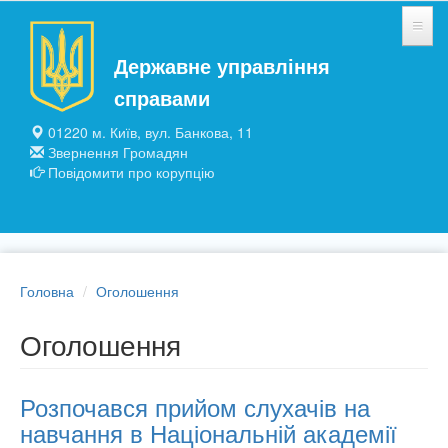
Перейти до основного матеріалу
Державне управління
НОВИНИ
справами
ЗАГАЛЬНІ ВІДОМОСТІ
01220 м. Київ, вул. Банкова, 11
Звернення Громадян
ПІДПРИЄМСТВА ТА УСТАНОВИ
Повідомити про корупцію
ПУБЛІЧНА ІНФОРМАЦІЯ
Головна
Оголошення
Оголошення
Розпочався прийом слухачів на
навчання в Національній академії