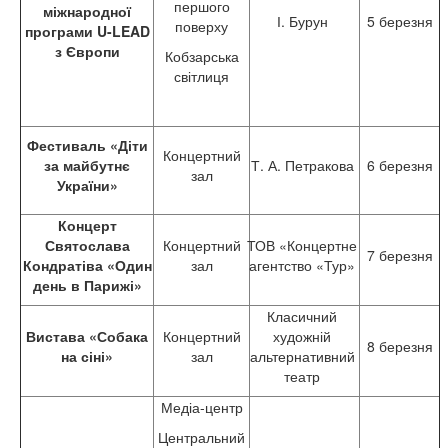
першого
міжнародної
І. Бурун
5 березня
поверху
програми U
-
L
EAD
з Європи
Кобзарська
світлиця
Фестиваль «Діти
Концертний
за майбутнє
Т. А. Петракова
6 березня
зал
України»
Концерт
Святослава
Концертний
ТОВ «Концертне
7 березня
Кондратіва «Один
зал
агентство «Тур»
день в Парижі»
Класичний
Вистава «Собака
Концертний
художній
8 березня
на сіні»
зал
альтернативний
театр
Медіа-центр
Центральний