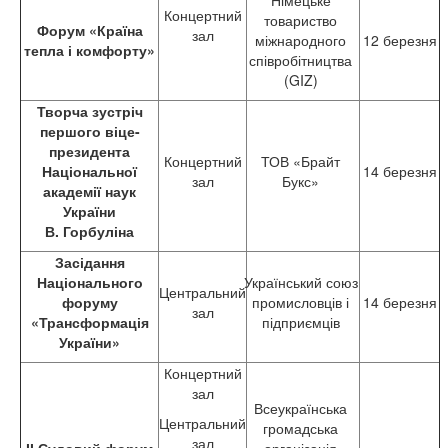
Німецьке
Концертний
товариство
Форум «Країна
зал
міжнародного
12 березня
тепла і комфорту»
співробітництва
(GIZ)
Творча зустріч
першого віце-
президента
Концертний
ТОВ «Брайт
Національної
14 березня
зал
Букс»
академії наук
України
В. Горбуліна
Засідання
Національного
Український союз
Центральний
форуму
промисловців і
14 березня
зал
«Трансформація
підприємців
України»
Концертний
зал
Всеукраїнська
Центральний
громадська
зал