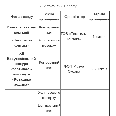
1–7 квітня 2019 року
Місце
Термін
Назва заходу
Організатор
проведення
проведення
Урочисті заходи
Концертний
компанії
зал
ТОВ «Текстиль-
1 квітня
контакт»
«Текстиль-
Хол першого
контакт»
поверху
ХІІ
Всеукраїнський
Концертний
конкурс-
ФОП Мазур
зал
фестиваль
6–7 квітня
Оксана
мистецтв
«Козацька
родина»
Хол першого
поверху
Центральний
зал