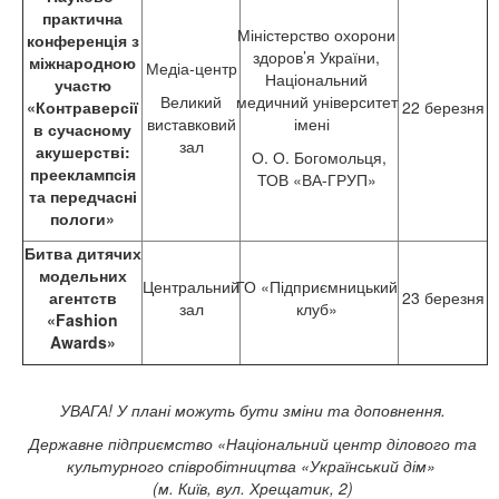
практична
Міністерство охорони
конференція з
здоров’я України,
міжнародною
Медіа-центр
Національний
участю
Великий
медичний університет
«Контраверсії
22 березня
виставковий
імені
в сучасному
зал
акушерстві:
О. О. Богомольця,
прееклампсія
ТОВ «ВА-ГРУП»
та передчасні
пологи»
Битва дитячих
модельних
Центральний
ГО «Підприємницький
агентств
23 березня
зал
клуб»
«Fashion
Awards»
УВАГА! У плані можуть бути зміни та доповнення.
Державне підприємство «Національний центр ділового та
культурного співробітництва «Український дім»
(м. Київ, вул. Хрещатик, 2)