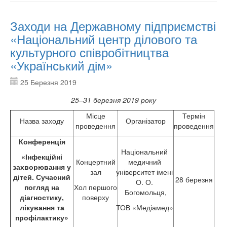
Заходи на Державному підприємстві
«Національний центр ділового та
культурного співробітництва
«Український дім»
25 Березня 2019
25
–
31 березня 2019 року
Місце
Термін
Назва заходу
Організатор
проведення
проведення
Конференція
Національний
«Інфекційні
Концертний
медичний
захворювання у
зал
університет імені
дітей. Сучасний
28 березня
О. О.
погляд на
Хол першого
Богомольця,
діагностику,
поверху
лікування та
ТОВ «Медіамед»
профілактику»