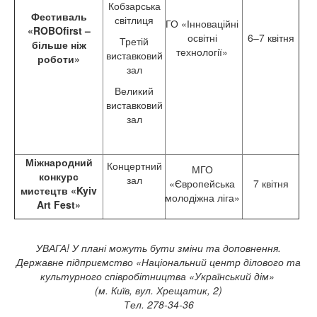
Кобзарська
Фестиваль
світлиця
ГО «Інноваційні
«ROBOfirst –
освітні
6–7 квітня
Третій
більше ніж
технології»
виставковий
роботи»
зал
Великий
виставковий
зал
Міжнародний
Концертний
МГО
конкурс
зал
«Європейська
7 квітня
мистецтв «Kyiv
молодіжна ліга»
Art Fest»
УВАГА! У плані можуть бути зміни та доповнення.
Державне підприємство «Національний центр ділового та
культурного співробітництва «Український дім»
(м. Київ, вул. Хрещатик, 2)
Тел. 278-34-36