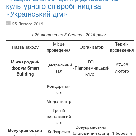
культурного співробітництва
«Український дім»
25 Лютого 2019
з 25 лютого­ по 3 березня 2019 року
Місце
Термін
Назва заходу
Організатор
проведення
проведення
Міжнародний
ГО
Центральний
27–28
форум
Smart
«Підприємницький
зал
лютого
Building
клуб»
Концертний
зал
Медіа-центр
Третій
виставковий
зал
Всеукраїнський
Всеукраїнський
Кобзарська
благодійний фонд
1 березня