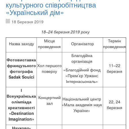
культурного співробітництва
«Український дім»
18 Березня 2019
1
8–24
березня 2019 року
Місце
Термін
Назва заходу
Організатор
проведення
проведення
Благодійна
Фотовиставка
організація
французького
Хол першого
11–22
«Благодійний фонд
фотографа
поверху
березня
«Прем’єр Уржанс
Sadak Souici
Інтернасьональ»
І
Всеукраїнська
Концертний
Національний центр
олімпіада
22, 24
зал
«Мала академія наук
креативності
березня
України»
«
Destination
Imagination
»
Науково-