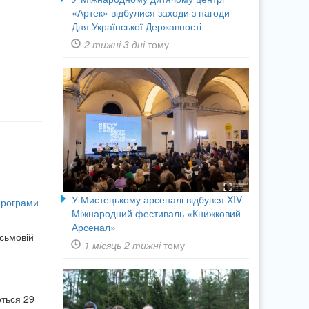
«Артек» відбулися заходи з нагоди
Дня Української Державності
2 тижні 3 дні
тому
У Мистецькому арсеналі відбувся XIV
програми
Міжнародний фестиваль «Книжковий
Арсенал»
исьмовій
1 місяць 2 тижні
тому
ться 29