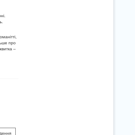
ні.
ь.
оманітті,
льше про
квитка –
едення