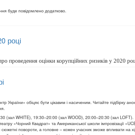
ння буде повідомлено додатково.
20 році
ро проведення оцінки корупційних ризиків у 2020 роц
рі
р України» обіцяє бути цікавим і насиченим. Читайте підбірку ано
ня.
:30 (зал WHITE), 19:30–20:00 (зал WOOD), 20:00–20:30 (зал LOFT).
ії театру «Чорний Квадрат» та Американської школи імпровізації «UC
ні сюжетні повороти, а головне – кожен учасник зможе впливати на хі