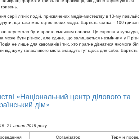
 найкращі формати тривалої імпровізації, які давно користуються
 гривень.
я серії літніх подій, присвячених медіа-мистецтву в 13-му павільйо
ідчути, що таке мистецтво нових медіа. Вартість квитка – 100 гривен
авно перестала бути просто смачним напоєм. Це справжня культура,
на може бути різною, але єдине, що залишається незмінним у її різн
одія не лише для кавоманів і тих, хто прагне дізнатися якомога бі
чити від шуму галасливого міста знайдуть тут щось для себе. Вартість 
тві «Національний центр ділового та
раїнський дім»
15–21 липня 2019 року
проведення
Організатор
Термін пров