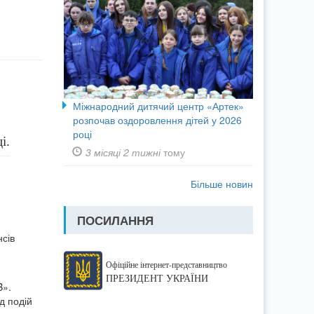
Міжнародний дитячий центр «Артек»
розпочав оздоровлення дітей у 2026
році
і.
3 місяці 2 тижні
тому
Більше новин
ПОСИЛАННЯ
нсів
Офіційне інтернет-представництво
ПРЕЗИДЕНТ УКРАЇНИ
B».
д подій