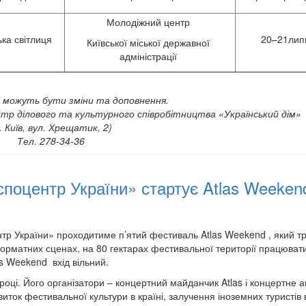
Молодіжний центр
ка світлиця
20–21лип
Київської міської державної
адміністрації
і можуть бути зміни та доповнення.
тр ділового та культурного співробітництва «Український дім»
. Київ, вул. Хрещатик, 2)
Тел. 278-34-36
поцентр України» стартує Atlas Weeken
нтр України» проходитиме п’ятий фестиваль Atlas Weekend , який т
оформатних сценах, на 80 гектарах фестивальної території працюват
s Weekend вхід вільний.
році. Його організатори – концертний майданчик Atlas і концертне а
ток фестивальної культури в країні, залучення іноземних туристів 