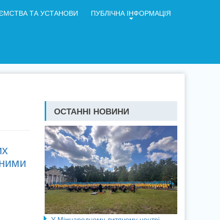
ЄМСТВА ТА УСТАНОВИ
ПУБЛІЧНА ІНФОРМАЦІЯ
ОСТАННІ НОВИНИ
их
йними
У Міжнародному дитячому центрі