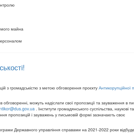
контролю
я
хомого майна
персоналом
ськості!
ій з громадськістю з метою обговорення проєкту
Антикорупційної 
в обговоренні, можуть надіслати свої пропозиції та зауваження в п
ntikor@dus.gov.ua
. Інститути громадянського суспільства, наукові та
дання пропозицій і зауважень у письмовій формі зазначають своє
грами Державного управління справами на 2021-2022 роки відбуде