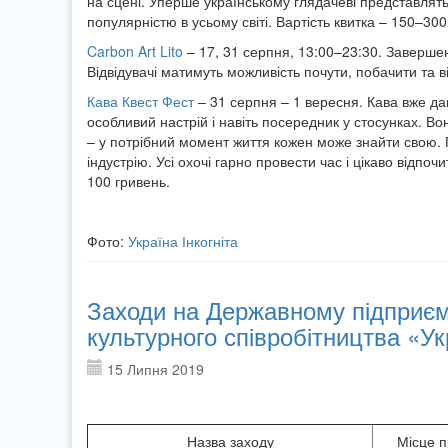
на сцені. Уперше українському глядачеві представлять
популярністю в усьому світі. Вартість квитка – 150–300
Carbon Art Lito
– 17, 31 серпня, 13:00–23:30. Завершенн
Відвідувачі матимуть можливість почути, побачити та в
Кава Квест Фест
– 31 серпня – 1 вересня. Кава вже д
особливий настрій і навіть посередник у стосунках. Во
– у потрібний момент життя кожен може знайти свою. П
індустрію. Усі охочі гарно провести час і цікаво відпо
100 гривень.
Фото:
Україна Інкогніта
Заходи на Державному підприємс
культурного співробітництва «Ук
15 Липня 2019
Назва заходу
Місце 