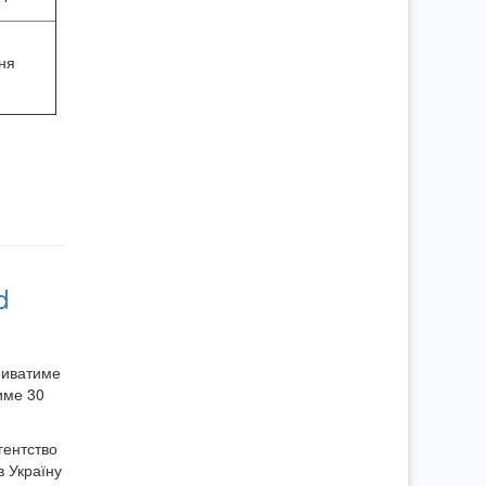
ня
d
риватиме
име 30
гентство
в Україну