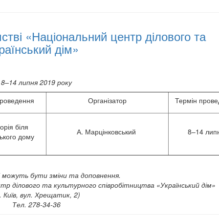
тві «Національний центр ділового та
раїнський дім»
8
–
14
липня 2019 року
проведення
Організатор
Термін пров
орія біля
А. Марцінковський
8–14 лип
ького дому
і можуть бути зміни та доповнення.
тр ділового та культурного співробітництва «Український дім»
. Київ, вул. Хрещатик, 2)
Тел. 278-34-36