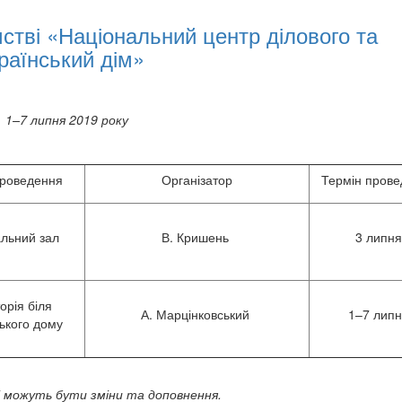
тві «Національний центр ділового та
раїнський дім»
1–7 липня 2019 року
проведення
Організатор
Термін пров
льний зал
В. Кришень
3 липня
орія біля
А. Марцінковський
1–7 лип
ького дому
і можуть бути зміни та доповнення.