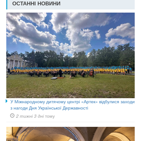
ОСТАННІ НОВИНИ
У Міжнародному дитячому центрі «Артек» відбулися заходи
з нагоди Дня Української Державності
2 тижні 3 дні
тому