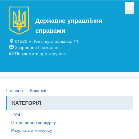
Перейти до основного матеріалу
Державне управління
НОВИНИ
справами
ЗАГАЛЬНІ ВІДОМОСТІ
01220 м. Київ, вул. Банкова, 11
Звернення Громадян
ПІДПРИЄМСТВА ТА УСТАНОВИ
Повідомити про корупцію
ПУБЛІЧНА ІНФОРМАЦІЯ
Головна
Вакансії
КАТЕГОРІЯ
- Усі -
Оголошення конкурсу
Результати конкурсу