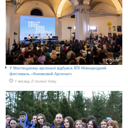
У Мистецькому арсеналі відбувся XIV Міжнародний
фестиваль «Книжковий Арсенал»
1 місяць 2 тижні
тому