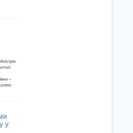
іністрів
антної
і
івна –
Іштван
ми
у у