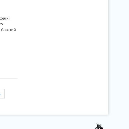
раїні
го
 багатий
»