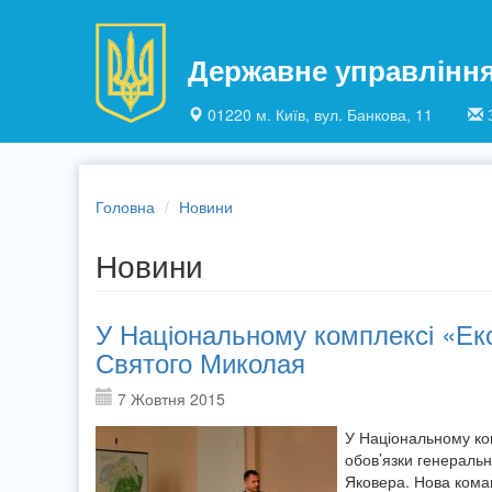
Перейти до основного матеріалу
Державне управлінн
01220 м. Київ, вул. Банкова, 11
Головна
Новини
Новини
У Національному комплексі «Ек
Святого Миколая
7 Жовтня 2015
У Національному ко
обов’язки генераль
Яковера. Нова коман