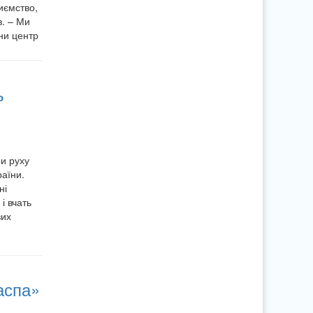
иємство,
. – Ми
ни центр
ь
и руху
раїни.
ні
і вчать
вих
аспа»