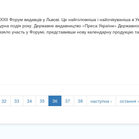
ХХІІ Форум видавців у Львові. Це найголовніша і найочікуваніша в Ук
ьтурна подія року. Державне видавництво «Преса України» Державно
взяло участь у Форумі, представивши нову календарну продукцію та
32
33
34
35
36
37
38
наступна ›
остання 