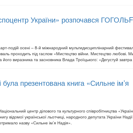
кспоцентр України» розпочався ГОГОЛЬ
і арт-подій осені – 8-й міжнародний мультидисциплінарний фестива
аль проходить під гаслом «Мистецтво війни. Мистецтво любові. М
його виразника та засновника Влада Троїцького: «Дегустуй завтра
 була презентована книга «Сильне ім’я
аціональний центр ділового та культурного співробітництва «Украї
нигу відомої української льотчиці, народного депутата України Надії
отримало назву «Сильне ім’я Надія».