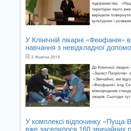
підприємства. «Нац
територію якого вж
вирішили повернути 
культурних і розваж
У Клінічній лікарні «Феофанія» 
навчання з невідкладної допомо
2 Жовтня 2015
До Клінічної лікар
«Захист Патріотів» з
«Звичайно, ми відгу
«Феофанія» Ігор Сем
міжнародним станда
лікарів. Сьогодні ту
У комплексі відпочинку «Пуща-В
вже заселилося 160 звичайних р