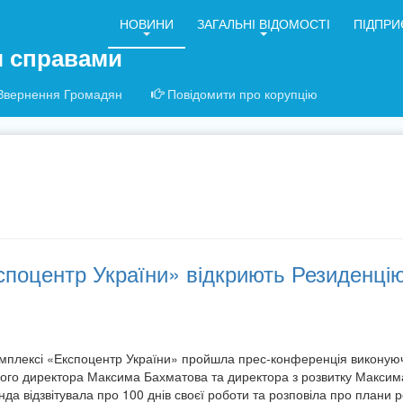
НОВИНИ
ЗАГАЛЬНІ ВІДОМОСТІ
ПІДПРИ
я справами
Звернення Громадян
Повідомити про корупцію
споцентр України» відкриють Резиденці
мплексі «Експоцентр України» пройшла прес-конференція виконую
ного директора Максима Бахматова та директора з розвитку Максим
да відзвітувала про 100 днів своєї роботи та розповіла про плани р