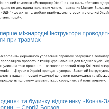
іональний комплекс «Експоцентр України», на жаль, збиткове підпр
е давно не доглядали належним чином, – зазначив Максим Бахматов
«ВДНГ» до життя та зробити прибутковим, створити в столиці Украї
альних подій».
вперше міжнародні інструктори проводят
ги при травмах
ні «Феофанія» Державного управління справами звернулися волонтер
 пропозицією провести в клініці курс навчання для медиків з усієї Ук
кнулись на таке прохання, – зазначає головний лікар Клінічної лікар
енів. – Ці курси в Україні проходять уперше. Зазвичай інструктують 
ртам з надання першої медичної допомоги парамедиків та військо
т проходять підготовку цивільні лікарі, серед яких є й наші медики».
одиця» та будинку відпочинку «Конча-З
один, – Сергій Борзов