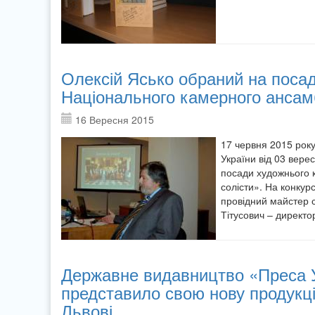
Олексій Ясько обраний на посад
Національного камерного ансамб
16 Вересня 2015
17 червня 2015 року
України від 03 вере
посади художнього 
солісти». На конку
провідний майстер с
Тітусович – директо
Державне видавництво «Преса У
представило свою нову продукц
Львові