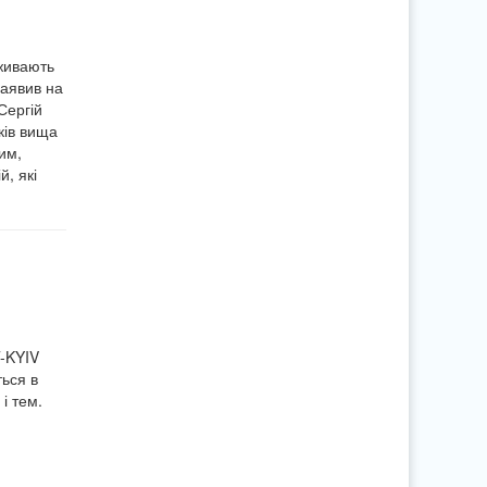
оживають
заявив на
Сергій
ків вища
им,
й, які
T-KYIV
ться в
і тем.