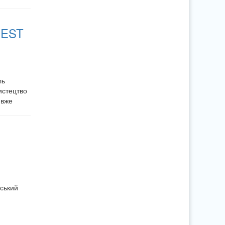
FEST
ль
истецтво
 вже
нський