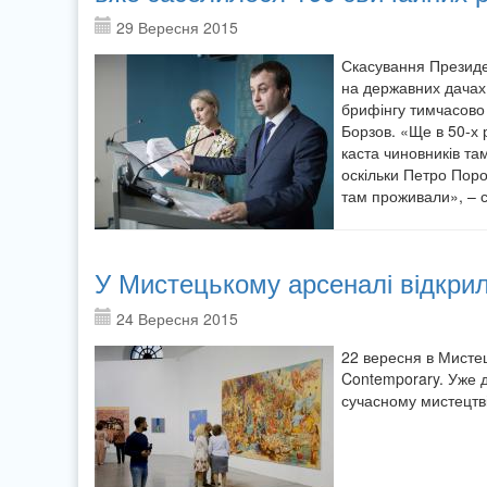
29 Вересня 2015
Скасування Президен
на державних дачах
брифінгу тимчасово
Борзов. «Ще в 50-х 
каста чиновників там
оскільки Петро Поро
там проживали», – с
У Мистецькому арсеналі відкри
24 Вересня 2015
22 вересня в Мисте
Contemporary. Уже д
сучасному мистецтві