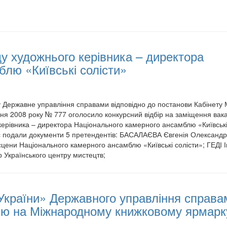
у художнього керівника – директора
лю «Київські солісти»
 Державне управління справами відповідно до постанови Кабінету М
сня 2008 року № 777 оголосило конкурсний відбір на заміщення вак
керівника – директора Національного камерного ансамблю «Київськ
рс подали документи 5 претендентів: БАСАЛАЄВА Євгенія Олександр
цени Національного камерного ансамблю «Київські солісти»; ГЕДІ 
р Українського центру мистецтв;
країни» Державного управління справа
ію на Міжнародному книжковому ярмарк