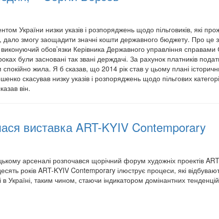
том України низки указів і розпоряджень щодо пільговиків, які пр
, дало змогу заощадити значні кошти державного бюджету. Про це 
 виконуючий обов’язки Керівника Державного управління справами 
роках були засновані так звані держдачі. За рахунок платників подат
 спокійно жила. Я б сказав, що 2014 рік став у цьому плані історичн
шенко скасував низку указів і розпоряджень щодо пільгових категорі
казав він.
лася виставка ART-KYIV Contemporary
цькому арсеналі розпочався щорічний форум художніх проектів AR
есять років ART-KYIV Contemporary ілюструє процеси, які відбуваю
 в Україні, таким чином, стаючи індикатором домінантних тенденцій 