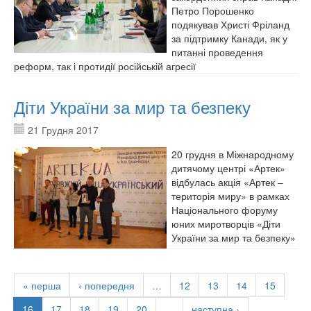
Петро Порошенко
подякував Христі Фріланд
за підтримку Канади, як у
питанні проведення
реформ, так і протидії російській агресії
Діти України за мир та безпеку
21 Грудня 2017
20 грудня в Міжнародному
дитячому центрі «Артек»
відбулась акція «Артек –
територія миру» в рамках
Національного форуму
юних миротворців «Діти
України за мир та безпеку»
« перша
‹ попередня
…
12
13
14
15
16
17
18
19
20
…
наступна ›