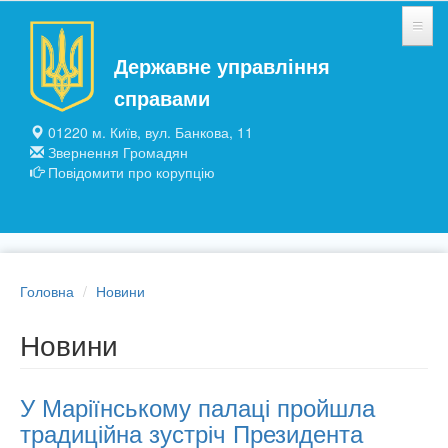
Перейти до основного матеріалу
Державне управління
НОВИНИ
справами
ЗАГАЛЬНІ ВІДОМОСТІ
01220 м. Київ, вул. Банкова, 11
Звернення Громадян
ПІДПРИЄМСТВА ТА УСТАНОВИ
Повідомити про корупцію
ПУБЛІЧНА ІНФОРМАЦІЯ
Головна
Новини
Новини
У Маріїнському палаці пройшла
традиційна зустріч Президента