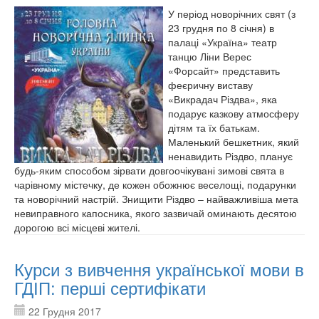
У період новорічних свят (з
23 грудня по 8 січня) в
палаці «Україна» театр
танцю Ліни Верес
«Форсайт» представить
феєричну виставу
«Викрадач Різдва», яка
подарує казкову атмосферу
дітям та їх батькам.
Маленький бешкетник, який
ненавидить Різдво, планує
будь-яким способом зірвати довгоочікувані зимові свята в
чарівному містечку, де кожен обожнює веселощі, подарунки
та новорічний настрій. Знищити Різдво – найважливіша мета
невиправного капосника, якого зазвичай оминають десятою
дорогою всі місцеві жителі.
Курси з вивчення української мови в
ГДІП: перші сертифікати
22 Грудня 2017