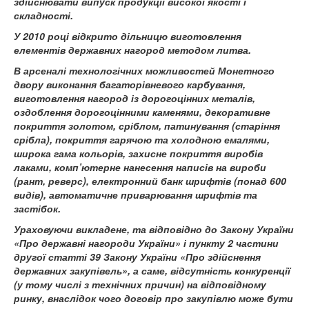
здійснювати випуск продукції високої якості і
складності.
У 2010 році відкрито дільницю виготовлення
елементів державних нагород методом литва.
В арсеналі технологічних можливостей Монетного
двору виконання багаторівневого карбування,
виготовлення нагород із дорогоцінних металів,
оздоблення дорогоцінними каменями, декоративне
покриття золотом, сріблом, патинування (старіння
срібла), покриття гарячою та холодною емалями,
широка гама кольорів, захисне покриття виробів
лаками, комп’ютерне нанесення написів на вироби
(рант, реверс), електронний банк шрифтів (понад 600
видів), автоматичне приварювання шрифтів та
застібок.
Ураховуючи викладене, та відповідно до Закону України
«Про державні нагороди України» і пункту 2 частини
другої статті 39 Закону України «Про здійснення
державних закупівель», а саме, відсутність конкуренції
(у тому числі з технічних причин) на відповідному
ринку, внаслідок чого договір про закупівлю може бути