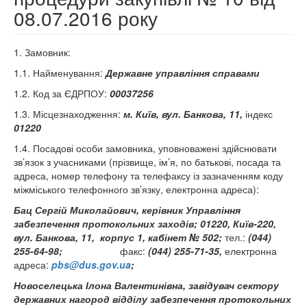
08.07.2016 року
1. Замовник:
1.1. Найменування:
Державне управління справами
1.2. Код за ЄДРПОУ:
00037256
1.3. Місцезнаходження:
м. Київ, вул. Банкова, 11,
індекс
01220
1.4. Посадові особи замовника, уповноважені здійснювати
зв’язок з учасниками (прізвище, ім’я, по батькові, посада та
адреса, номер телефону та телефаксу із зазначенням коду
міжміського телефонного зв’язку, електронна адреса):
Бац Сергій Миколайович,
керівник Управління
забезпечення протокольних заходів; 01220, Київ-220,
вул. Банкова, 11, корпус 1, кабінет № 502;
тел.:
(044)
255-64-98;
факс:
(044) 255-71-35,
електронна
адреса:
pbs@dus.gov.ua
;
Новоселецька Ілона Валентинівна, завідувач сектору
державних нагород відділу забезпечення протокольних