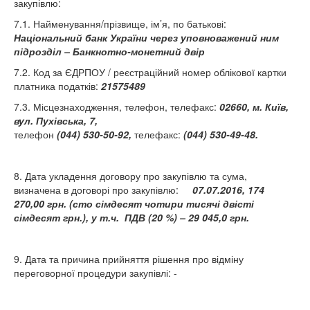
закупівлю:
7.1. Найменування/прізвище, ім’я, по батькові:
Національний банк України через уповноважений ним
підрозділ – Банкнотно-монетний двір
7.2. Код за ЄДРПОУ / реєстраційний номер облікової картки
платника податків:
21575489
7.3. Місцезнаходження, телефон, телефакс:
02660, м. Київ,
вул. Пухівська, 7,
телефон
(044) 530-50-92
,
телефакс:
(044) 530-49-48
.
8. Дата укладення договору про закупівлю та сума,
визначена в договорі про закупівлю:
07.07.2016,
174
270,00 грн.
(
сто сімдесят чотири тисячі двісті
сімдесят грн.
), у т.ч. ПДВ (20 %) – 29 045,0 грн.
9. Дата та причина прийняття рішення про відміну
переговорної процедури закупівлі: -