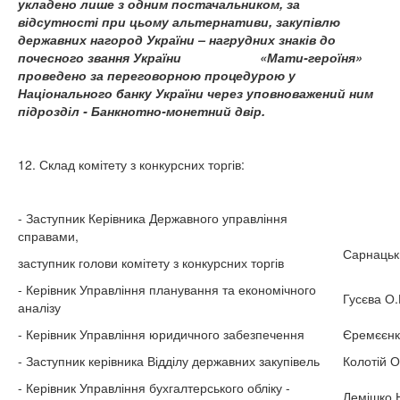
укладено лише з одним постачальником, за
відсутності при цьому альтернативи,
закупівлю
державних нагород України
– нагрудних знаків до
почесного звання України «Мати-героїня»
проведено за переговорною процедурою у
Національного банку України через уповноважений ним
підрозділ - Банкнотно-монетний двір.
12. Склад комітету з конкурсних торгів:
- Заступник Керівника Державного управління
справами,
Сарнацьк
заступник голови комітету з конкурсних торгів
- Керівник Управління планування та економічного
Гусєва О.
аналізу
- Керівник Управління юридичного забезпечення
Єремєєнк
- Заступник керівника Відділу державних закупівель
Колотій О
- Керівник Управління бухгалтерського обліку -
Лемішко 