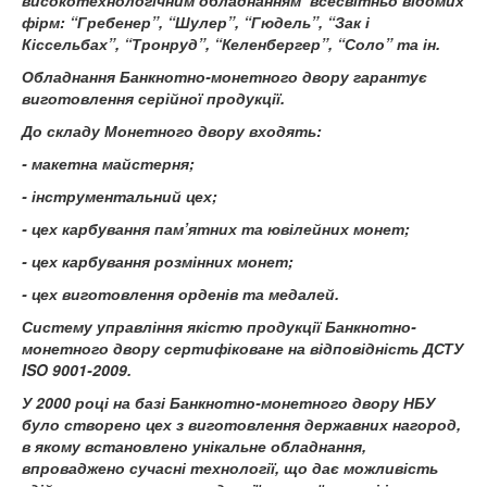
високотехнологічним обладнанням всесвітньо відомих
фірм: “Гребенер”, “Шулер”, “Гюдель”, “Зак і
Кіссельбах”, “Тронруд”, “Келенбергер”, “Соло” та ін.
Обладнання Банкнотно-монетного двору гарантує
виготовлення серійної продукції.
До складу Монетного двору входять:
- макетна майстерня;
- інструментальний цех;
- цех карбування пам’ятних та ювілейних монет;
- цех карбування розмінних монет;
- цех виготовлення орденів та медалей.
Систему управління якістю продукції Банкнотно-
монетного двору сертифіковане на відповідність ДСТУ
ISO 9001-2009.
У 2000 році на базі Банкнотно-монетного двору НБУ
було створено цех з виготовлення державних нагород,
в якому встановлено унікальне обладнання,
впроваджено сучасні технології, що дає можливість