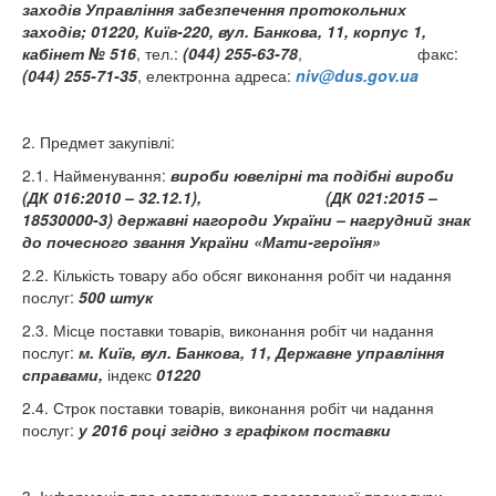
заходів Управління забезпечення протокольних
заходів; 01220, Київ-220, вул. Банкова, 11, корпус 1,
кабінет № 516
, тел.:
(044) 255-63-78
, факс:
(044) 255-71-35
, електронна адреса:
niv@dus.gov.ua
2. Предмет закупівлі:
2.1. Найменування:
вироби ювелірні та подібні вироби
(ДК 016:2010 – 32.12.1), (ДК 021:2015 –
18530000-3)
державні нагороди України – нагрудний знак
до почесного звання України «Мати-героїня»
2.2. Кількість товару або обсяг виконання робіт чи надання
послуг:
500 штук
2.3. Місце поставки товарів, виконання робіт чи надання
послуг:
м. Київ, вул. Банкова, 11, Державне управління
справами,
індекс
01220
2.4. Строк поставки товарів, виконання робіт чи надання
послуг:
у 2016 році згідно з графіком поставки