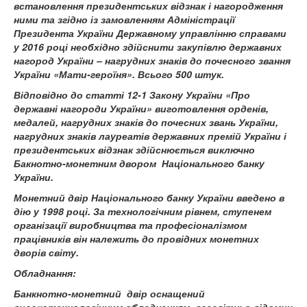
встановлення президентських відзнак і нагородження
ними та згідно із замовленням Адміністрації
Президента України Державному управлінню справами
у 2016 році необхідно здійснити закупівлю державних
нагород України – нагрудних знаків до почесного звання
України «Мати-героїня». Всього 500 штук.
Відповідно до статті 12-1
Закону України «Про
державні нагороди України» виготовлення орденів,
медалей, нагрудних знаків до почесних звань України,
нагрудних знаків лауреатів державних премій України і
президентських відзнак здійснюється виключно
Бакнотно-монетним двором Національного банку
України.
Монетний двір Національного банку України введено в
дію у 1998 році. За технологічним рівнем, ступенем
організації виробництва та професіоналізмом
працівників він належить до провідних монетних
дворів світу.
Обладнання:
Банкнотно-монетний двір оснащений