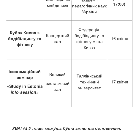
17:00)
майданчик
педагогічних наук
України
Федерація
Кубок Києва з
Концертний
бодібілдингу та
бодібілдингу та
16 квітня
зал
фітнесу міста
фітнесу
Києва
Інформаційний
Великий
Талліннський
семінар
технічний
17 квітня
виставковий
«Study in Estonia
університет
зал
info
-
session
»
УВАГА! У плані можуть бути зміни та доповнення.