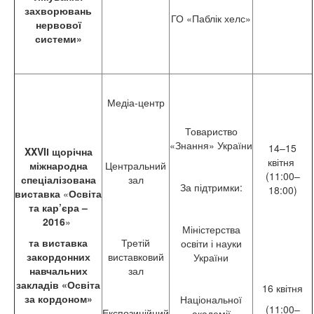
захворювань
ГО «Паблік хелс»
нервової
системи»
Медіа-центр
Товариство
«Знання» України
14–15
XXVIІ щорічна
квітня
міжнародна
Центральний
(11:00–
спеціалізована
зал
За підтримки:
18:00)
виставка
«
Освіта
та кар’єра –
2016
»
Міністерства
та виставка
Третій
освіти і науки
закордонних
виставковий
України
навчальних
зал
закладів
«Освіта
16 квітня
за кордоном»
Національної
(11:00–
Експозиційний
академії