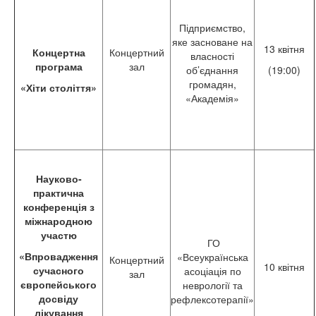
Підприємство,
яке засноване на
13 квітня
Концертна
Концертний
власності
програма
зал
об’єднання
(19:00)
громадян,
«Хіти століття»
«Академія»
Науково-
практична
конференція з
міжнародною
участю
ГО
«Впровадження
«Всеукраїнська
Концертний
10 квітня
сучасного
асоціація по
зал
європейського
неврології та
досвіду
рефлексотерапії»
лікування