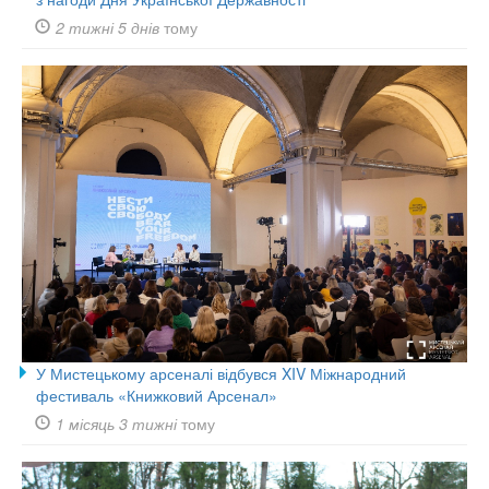
2 тижні 5 днів
тому
У Мистецькому арсеналі відбувся XIV Міжнародний
фестиваль «Книжковий Арсенал»
1 місяць 3 тижні
тому