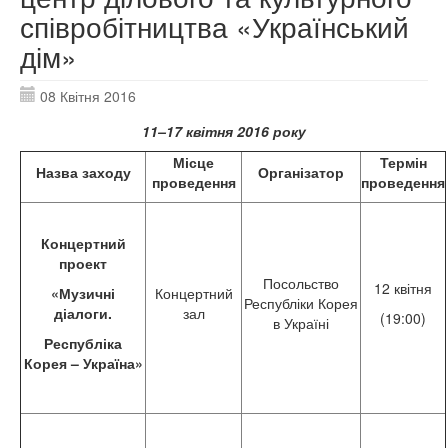
співробітництва «Український
дім»
08 Квітня 2016
11
–
17 квітня
2016 року
Місце
Термін
Назва заходу
Організатор
проведення
проведення
К
онцертний
проект
Посольство
12 квітня
«Музичні
Концертний
Республіки Корея
діалоги.
зал
(19:00)
в Україні
Республіка
Корея
–
Україна»