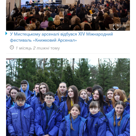
У Мистецькому арсеналі відбувся XIV Міжнародний
фестиваль «Книжковий Арсенал»
1 місяць 2 тижні
тому