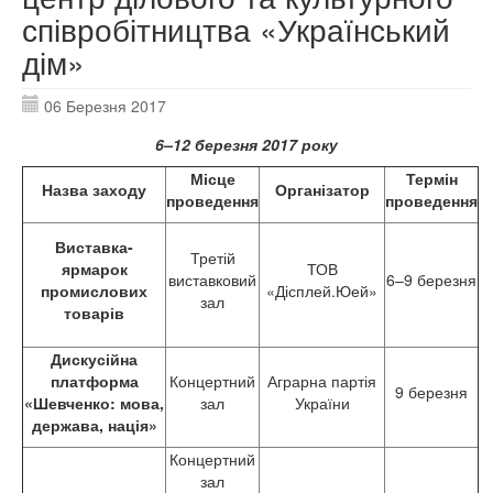
співробітництва «Український
дім»
06 Березня 2017
6
–12 березня 2017 року
Місце
Термін
Назва заходу
Організатор
проведення
проведення
Виставка-
Третій
ярмарок
ТОВ
виставковий
6–9 березня
промислових
«Дісплей.Юей»
зал
товарів
Дискусійна
платформа
Концертний
Аграрна партія
9 березня
«Шевченко: мова,
зал
України
держава, нація»
Концертний
зал