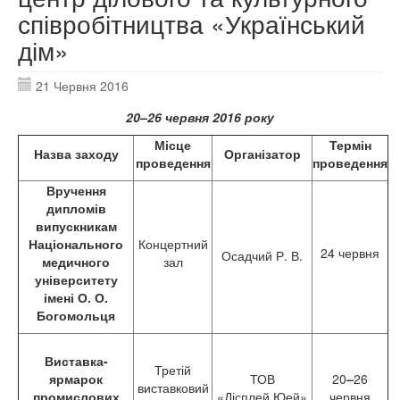
співробітництва «Український
дім»
21 Червня 2016
20–26 червня 2016 року
Місце
Термін
Назва заходу
Організатор
проведення
проведення
Вручення
дипломів
випускникам
Національного
Концертний
24 червня
Осадчий Р. В.
медичного
зал
університету
імені О. О.
Богомольця
В
иставка-
Третій
ярмарок
ТОВ
20
–
26
виставковий
промислових
«Дісплей.Юей»
червня