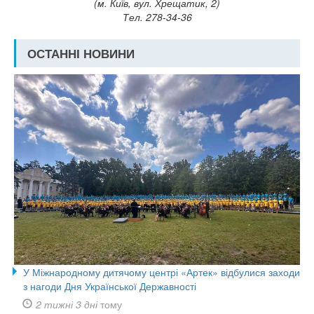
(м. Київ, вул. Хрещатик, 2)
Тел. 278-34-36
ОСТАННІ НОВИНИ
У Міжнародному дитячому центрі «Артек» відбулися заходи
з нагоди Дня Української Державності
2 тижні 3 дні
тому