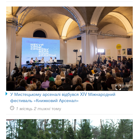
У Мистецькому арсеналі відбувся XIV Міжнародний
фестиваль «Книжковий Арсенал»
1 місяць 2 тижні
тому