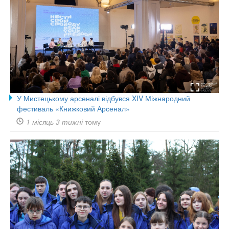
У Мистецькому арсеналі відбувся XIV Міжнародний
фестиваль «Книжковий Арсенал»
1 місяць 3 тижні
тому