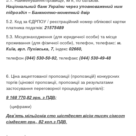
5.1. Найменування/прізвище, ім’я, по батькові:
Національний банк України через уповноважений ним
підрозділ – Банкнотно-монетний двір
5.2. Код за ЄДРПОУ / реєстраційний номер облікової картки
платника податків:
21575489
5.3. Місцезнаходження (для юридичної особи) та місце
проживання (для фізичної особи), телефон, телефакс:
м.
Київ, вул.
Пухівська, 7,
індекс
02660,
телефон
(044) 530-50-92,
телефакс
(044)
530-49-48
6. Ціна акцептованої пропозиції (пропозицій) конкурсних
торгів (цінової пропозиції, пропозиції за результатами
застосування переговорної процедури закупівлі):
9 168 770,82 грн. з ПДВ
;
(цифрами)
Дев’ять мільйонів сто шістдесят вісім тисяч сімсот
сімдесят грн., 82 коп.з ПДВ
.