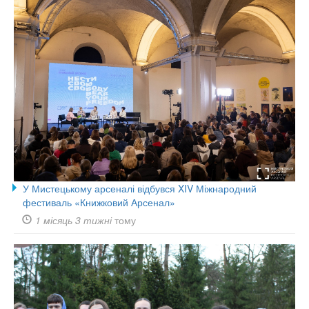
У Мистецькому арсеналі відбувся XIV Міжнародний
фестиваль «Книжковий Арсенал»
1 місяць 3 тижні
тому