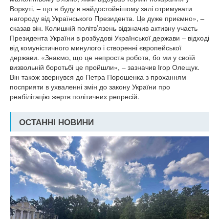
Воркуті, – що я буду в найдостойнішому залі отримувати
нагороду від Українського Президента. Це дуже приємно», –
сказав він. Колишній політв’язень відзначив активну участь
Президента України в розбудові Української держави – відході
від комуністичного минулого і створенні європейської
держави. «Знаємо, що це непроста робота, бо ми у своїй
визвольній боротьбі це пройшли», – зазначив Ігор Олещук.
Він також звернувся до Петра Порошенка з проханням
посприяти в ухваленні змін до закону України про
реабілітацію жертв політичних репресій.
ОСТАННІ НОВИНИ