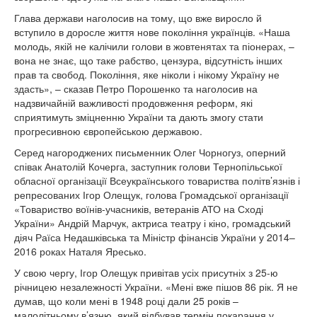
Глава держави наголосив на тому, що вже виросло й
вступило в доросле життя нове покоління українців. «Наша
молодь, якій не калічили голови в жовтенятах та піонерах, –
вона не знає, що таке рабство, цензура, відсутність інших
прав та свобод. Покоління, яке ніколи і нікому Україну не
здасть», – сказав Петро Порошенко та наголосив на
надзвичайній важливості продовження реформ, які
сприятимуть зміцненню України та дають змогу стати
прогресивною європейською державою.
Серед нагороджених письменник Олег Чорногуз, оперний
співак Анатолій Кочерга, заступник голови Тернопільської
обласної організації Всеукраїнського товариства політв’язнів і
репресованих Ігор Олещук, голова Громадської організації
«Товариство воїнів-учасників, ветеранів АТО на Сході
України» Андрій Марчук, актриса театру і кіно, громадський
діяч Раїса Недашківська та Міністр фінансів України у 2014–
2016 роках Наталя Яресько.
У свою чергу, Ігор Олещук привітав усіх присутніх з 25-ю
річницею незалежності України. «Мені вже пішов 86 рік. Я не
думав, що коли мені в 1948 році дали 25 років –
малолітньому в’язню, який відбував термін покарання у