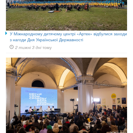
У Міжнародному дитячому центрі «Артек» відбулися заходи
з нагоди Дня Української Державності
2 тижні 3 дні
тому