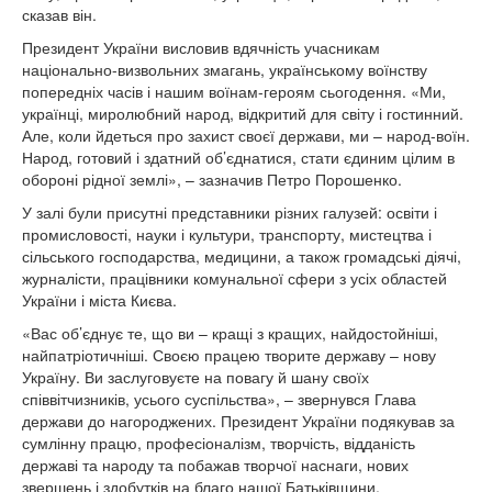
сказав він.
Президент України висловив вдячність учасникам
національно-визвольних змагань, українському воїнству
попередніх часів і нашим воїнам-героям сьогодення. «Ми,
українці, миролюбний народ, відкритий для світу і гостинний.
Але, коли йдеться про захист своєї держави, ми – народ-воїн.
Народ, готовий і здатний об’єднатися, стати єдиним цілим в
обороні рідної землі», – зазначив Петро Порошенко.
У залі були присутні представники різних галузей: освіти і
промисловості, науки і культури, транспорту, мистецтва і
сільського господарства, медицини, а також громадські діячі,
журналісти, працівники комунальної сфери з усіх областей
України і міста Києва.
«Вас об’єднує те, що ви – кращі з кращих, найдостойніші,
найпатріотичніші. Своєю працею творите державу – нову
Україну. Ви заслуговуєте на повагу й шану своїх
співвітчизників, усього суспільства», – звернувся Глава
держави до нагороджених. Президент України подякував за
сумлінну працю, професіоналізм, творчість, відданість
державі та народу та побажав творчої наснаги, нових
звершень і здобутків на благо нашої Батьківщини.