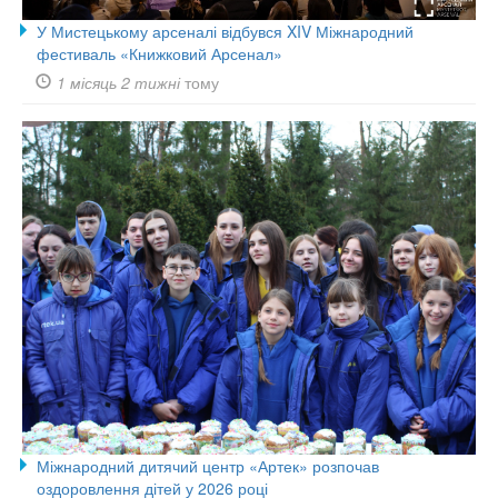
У Мистецькому арсеналі відбувся XIV Міжнародний
фестиваль «Книжковий Арсенал»
1 місяць 2 тижні
тому
Міжнародний дитячий центр «Артек» розпочав
оздоровлення дітей у 2026 році