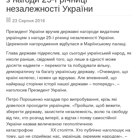
незалежності України
23 Серпня 2016
Президент України вручив державні нагороди видатним
українцям з нагоди 25-ї річниці незалежності України.
Церемонія нагородження відбулася в Маріїнському палаці.
Глава держави підкреслив, що сьогодні український народ, як
ніколи раніше, свідомий того, що лише в єдності може
досягти надмети – перемогти та побудувати вільну,
демократичну та багату українську державу. «Очевидно, що
країні нелегко, і кожен це відчуває. Але впевнений, що
найкращі сторінки історії нашої держави – попереду», –
наголосив Президент України.
Петро Порошенко нагадав про випробування, крізь які
довелося проходити українцям. «Пройшли, щоб вижити,
зберегти державу, захистити незалежність, волю та свободу
від тих, хто розпад імперії, а відтак і появу самостійної
України назвав величезною геополітичною
катастрофою ХХ століття. Хто публічно наголошує на
тому, що не сприймає нас, українців, окремим народом», –