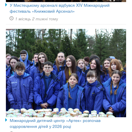
У Мистецькому арсеналі відбувся XIV Міжнародний
фестиваль «Книжковий Арсенал»
1 місяць 2 тижні
тому
Міжнародний дитячий центр «Артек» розпочав
оздоровлення дітей у 2026 році