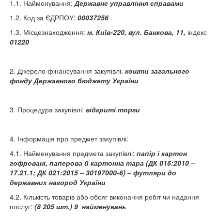
1.1. Найменування:
Державне управління справами
1.2. Код за ЄДРПОУ:
00037256
1.3. Місцезнаходження:
м. Київ-220, вул. Банкова, 11,
індекс
01220
2. Джерело фінансування закупівлі:
кошти загального
фонду Державного бюджету України
3. Процедура закупівлі:
відкриті торги
4. Інформація про предмет закупівлі:
4.1. Найменування предмета закупівлі:
папір і картон
гофровані, паперова й картонна тара (ДК 016:2010 –
17.21.1; ДК 021:2015 – 30197000-6) –
футляри до
державних нагород У
к
раїни
4.2. Кількість товарів або обсяг виконання робіт чи надання
послуг:
(8 205 шт.) 9 найменувань