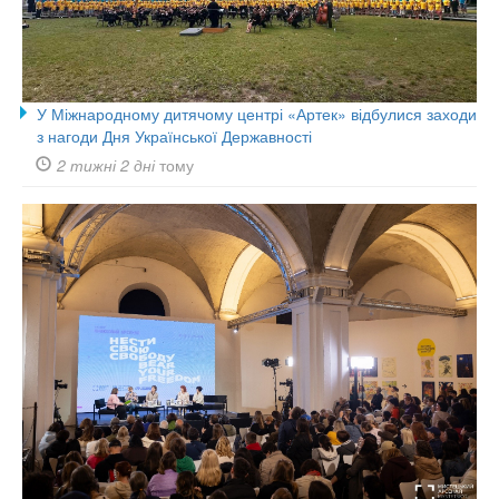
У Міжнародному дитячому центрі «Артек» відбулися заходи
з нагоди Дня Української Державності
2 тижні 2 дні
тому