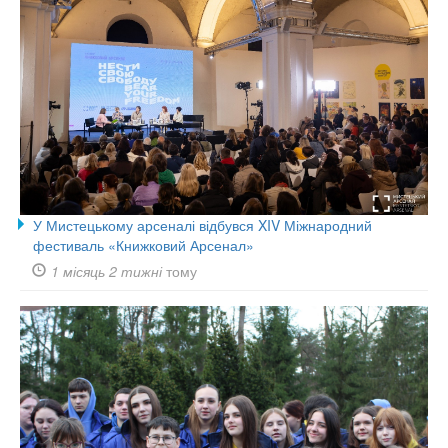
У Мистецькому арсеналі відбувся XIV Міжнародний
фестиваль «Книжковий Арсенал»
1 місяць 2 тижні
тому