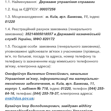
1.1. Найменування:
Державне управління справами
1.2. Код за ЄДРПОУ:
00037256
1.3. Місцезнаходження:
м. Київ, вул. Банкова, 11,
індекс
01220
1.4. Реєстраційний рахунок замовника (генерального
замовника):
35214005018557 в Державній казначейській
службі України, МФО 820172
1.5. Посадові особи замовника (генерального замовника),
уповноважені здійснювати зв'язок з учасниками (прізвище,
ім'я, по батькові, посада та адреса, номер телефону та
телефаксу із зазначенням коду міжміського телефонного
зв'язку, електронна адреса):
Онофрійчук Валентин Олексійович, начальник
Управління зв’язку, інформатизації та матеріально-
технічного забезпечення, м. Київ, вул. Банкова, 11,
корпус 1, кабінет № 718,
індекс
01220,
телефон
(044) 255-
64-16,
телефакс
(044) 255-78-37,
електронна адреса:
ova@dus.gov.ua
;
Бугайчук Ігор Володимирович,
завідувач відділу
телерадіообладнання та оргтехніки Управління