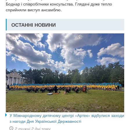
Боднар і співробітники консульства. Глядачі дуже тепло
сприйняли виступ ансамблю.
ОСТАННІ НОВИНИ
У Міжнародному дитячому центрі «Артек» відбулися заходи
з нагоди Дня Української Державності
2 тижні 2 дні
тому