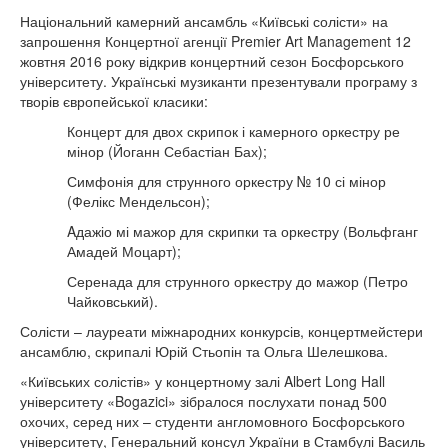
Національний камерний ансамбль «Київські солісти» на
запрошення Концертної агенції Premier Art Management 12
жовтня 2016 року відкрив концертний сезон Босфорського
університету. Українські музиканти презентували програму з
творів європейської класики:
Концерт для двох скрипок і камерного оркестру ре
мінор (Йоганн Себастіан Бах);
Симфонія для струнного оркестру № 10 сі мінор
(Фелікс Мендельсон);
Aдажіо мі мажор для скрипки та оркестру (Вольфганг
Амадей Моцарт);
Серенада для струнного оркестру до мажор (Петро
Чайковський).
Солісти – лауреати міжнародних конкурсів, концертмейстери
ансамблю, скрипалі Юрій Стьопін та Ольга Шелешкова.
«Київських солістів» у концертному залі Albert Long Hall
університету «Bogazici» зібралося послухати понад 500
охочих, серед них – студенти англомовного Босфорського
університету, Генеральний консул України в Стамбулі Василь