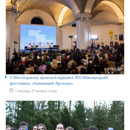
У Мистецькому арсеналі відбувся XIV Міжнародний
фестиваль «Книжковий Арсенал»
1 місяць 2 тижні
тому