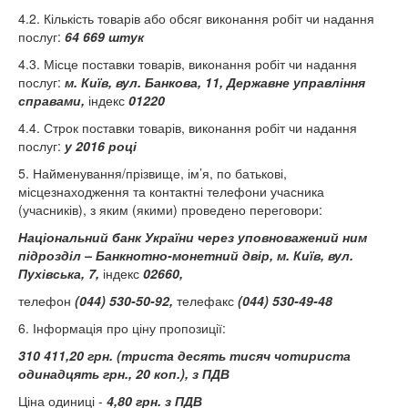
4.2. Кількість товарів або обсяг виконання робіт чи надання
послуг:
64 669 штук
4.3. Місце поставки товарів, виконання робіт чи надання
послуг:
м. Київ, вул. Банкова, 11, Державне управління
справами,
індекс
01220
4.4. Строк поставки товарів, виконання робіт чи надання
послуг:
у 2016 році
5. Найменування/прізвище, ім’я, по батькові,
місцезнаходження та контактні телефони учасника
(учасників), з яким (якими) проведено переговори:
Національний банк України через уповноважений ним
підрозділ – Банкнотно-монетний двір, м. Київ, вул.
Пухівська, 7,
індекс
02660,
телефон
(044) 530-50-92,
телефакс
(044)
530-49-48
6. Інформація про ціну пропозиції:
310 411,20 грн. (триста десять тисяч чотириста
одинадцять грн., 20 коп.), з ПДВ
Ціна одиниці -
4,80 грн. з ПДВ