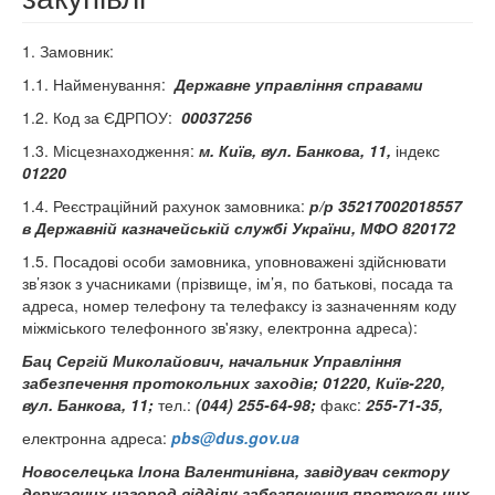
1. Замовник:
1.1. Найменування:
Державне управління справами
1.2. Код за ЄДРПОУ:
00037256
1.3. Місцезнаходження:
м. Київ, вул. Банкова, 11,
індекс
01220
1.4. Реєстраційний рахунок замовника:
р/р
35217002018557
в
Державній казначейській службі України, МФО 820172
1.5. Посадові особи замовника, уповноважені здійснювати
зв’язок з учасниками (прізвище, ім’я, по батькові, посада та
адреса, номер телефону та телефаксу із зазначенням коду
міжміського телефонного зв'язку, електронна адреса):
Бац Сергій Миколайович, начальник Управління
забезпечення протокольних заходів; 01220, Київ-220,
вул. Банкова, 11;
тел.:
(044) 255-64-98;
факс:
255-71-35,
електронна адреса:
pbs@dus.gov.ua
Новоселецька Ілона Валентинівна, завідувач сектору
державних нагород відділу забезпечення протокольних