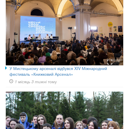
У Мистецькому арсеналі відбувся XIV Міжнародний
фестиваль «Книжковий Арсенал»
1 місяць 3 тижні
тому