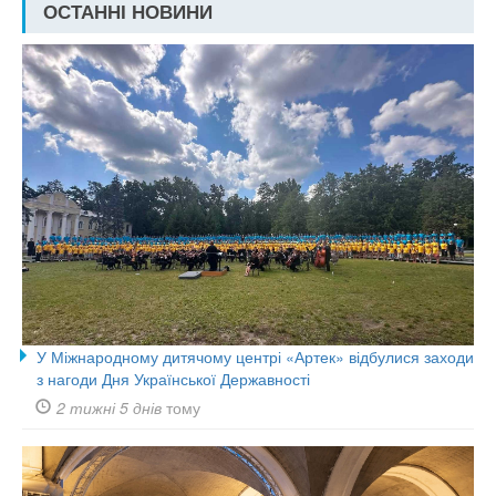
ОСТАННІ НОВИНИ
У Міжнародному дитячому центрі «Артек» відбулися заходи
з нагоди Дня Української Державності
2 тижні 5 днів
тому