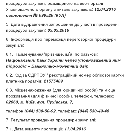
процедури закупівлі, розміщеного на веб-порталі
Уповноваженого органу з питань закупівель:
12.04.2016
оголошення № 099526 (КУЛ)
5. Дата відправлення запрошення до участі в проведенні
процедури закупівлі:
03.03.2016
6. Інформація про переможця переговорної процедури
закупівлі:
6.1. Найменування/прізвище, ім’я, по батькові:
Національний банк України через уповноважений ним
підрозділ – Банкнотно-монетний двір
6.2. Код за ЄДРПОУ / реєстраційний номер облікової картки
платника податків:
21575489
6.3. Місцезнаходження (для юридичної особи) та місце
проживання (для фізичної особи), телефон, телефакс:
02660, м
. Київ, вул. Пухівська, 7
,
телефон
(044) 530-50-92,
телефакс
(044)
530-49-48
7. Результат проведення процедури закупівлі:
7.1. Дата акцепту пропозиції:
11.04.2016