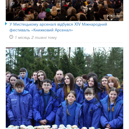
У Мистецькому арсеналі відбувся XIV Міжнародний
фестиваль «Книжковий Арсенал»
1 місяць 2 тижні
тому