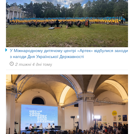
У Міжнародному дитячому центрі «Артек» відбулися заходи
з нагоди Дня Української Державності
2 тижні 4 дні
тому