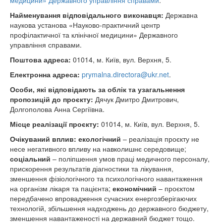
медицини» Державного управління справами
.
Найменування відповідального виконавця:
Державна
наукова установа «Науково-практичний центр
профілактичної та клінічної медицини» Державного
управління справами.
Поштова адреса:
01014, м. Київ, вул. Верхня, 5.
Електронна адреса:
prymalna.directora@ukr.net
.
Особи, які відповідають за облік та узагальнення
пропозицій до проєкту:
Дячук Дмитро Дмитрович,
Долгополова Анна Сергіївна.
Місце реалізації проєкту:
01014, м. Київ, вул. Верхня, 5.
Очікуваний вплив:
екологічний
– реалізація проєкту не
несе негативного впливу на навколишнє середовище;
соціальний
– поліпшення умов праці медичного персоналу,
прискорення результатів діагностики та лікування,
зменшення фізіологічного та психологічного навантаження
на організм лікаря та пацієнта;
економічний
– проєктом
передбачено впровадження сучасних енергозберігаючих
технологій, збільшення надходжень до державного бюджету,
зменшення навантаженості на державний бюджет тощо.