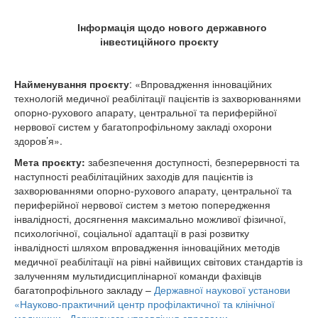
Інформація щодо нового державного
інвестиційного проєкту
Найменування проєкту
: «Впровадження інноваційних
технологій медичної реабілітації пацієнтів із захворюваннями
опорно-рухового апарату, центральної та периферійної
нервової систем у багатопрофільному закладі охорони
здоров’я».
Мета проєкту:
забезпечення доступності, безперервності та
наступності реабілітаційних заходів для пацієнтів із
захворюваннями опорно-рухового апарату, центральної та
периферійної нервової систем з метою попередження
інвалідності, досягнення максимально можливої фізичної,
психологічної, соціальної адаптації в разі розвитку
інвалідності шляхом впровадження інноваційних методів
медичної реабілітації на рівні найвищих світових стандартів із
залученням мультидисциплінарної команди фахівців
багатопрофільного закладу –
Державної наукової установи
«Науково-практичний центр профілактичної та клінічної