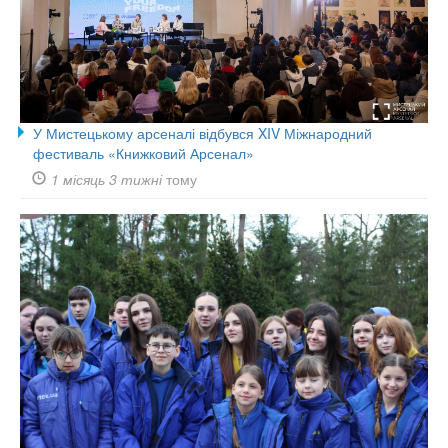
У Мистецькому арсеналі відбувся XIV Міжнародний
фестиваль «Книжковий Арсенал»
1 місяць 3 тижні
тому