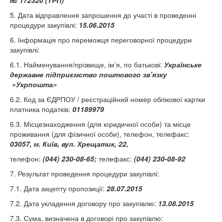
№ 172320 (ТРП)
5. Дата відправлення запрошення до участі в проведенні
процедури закупівлі:
15.06.2015
6. Інформація про переможця переговорної процедури
закупівлі:
6.1. Найменування/прізвище, ім’я, по батькові:
Українське
державне підприємство поштового зв’язку
«Укрпошта»
6.2. Код за ЄДРПОУ / реєстраційний номер облікової картки
платника податків:
01189979
6.3. Місцезнаходження (для юридичної особи) та місце
проживання (для фізичної особи), телефон, телефакс:
03057, м
. Київ, вул. Хрещатик, 22
,
телефон:
(044) 230-08-65;
телефакс:
(044) 230-08-92
7. Результат проведення процедури закупівлі:
7.1. Дата акцепту пропозиції:
28.07.2015
7.2. Дата укладення договору про закупівлю:
13.08.2015
7.3. Сума, визначена в договорі про закупівлю: