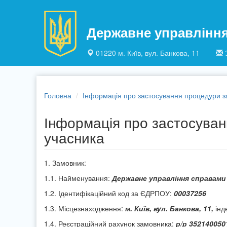
Перейти до основного матеріалу
Державне управлінн
01220 м. Київ, вул. Банкова, 11
Головна
Інформація про застосування процедури за
Інформація про застосуванн
учасника
1. Замовник:
1.1. Найменування:
Державне управління справами
1.2. Ідентифікаційний код за ЄДРПОУ:
00037256
1.3. Місцезнаходження:
м. Київ, вул. Банкова, 11,
інд
1.4. Реєстраційний рахунок замовника:
р/р
352140050