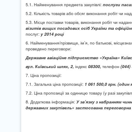
5.1. Найменування предмета закупівлі:
послуги паса
5.2. Кількість товарів або обсяг виконання робіт чи на
5.3. Місце поставки товарів, виконання робіт чи надан
візитів вищих посадових осіб України та офіційн
послуг:
у 2014 році
6. Найменування/прізвище, ім’я, по батькові, місцезна
проведено переговори:
Державне авіаційне підприємство «Україна» Київсь
вул. Київський шлях, 2,
індекс
08300,
телефон
(044)
7. Ціна пропозиції:
7.1. Загальна ціна пропозиції:
1 061 500,0 грн.
(один 
7.2. Ціна пропозиції за одиницю товару (у разі закупівл
8. Додаткова інформація:
У зв’язку з набранням чин
державних закупівель» застосована переговорна 