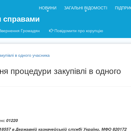
НОВИНИ
ЗАГАЛЬНІ ВІДОМОСТІ
ПІДПРИ
я справами
Звернення Громадян
Повідомити про корупцію
купівлі в одного учасника
я процедури закупівлі в одного
екс
01220
18557 в
Державній казначейській службі України, МФО 820172