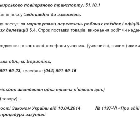
жирського повітряного транспорту, 51.10.1
дання послуг:
відповідно до замовлень
ня послуг:
за маршрутами перевезень робочих поїздок і офіцій
их делегацій
5.4. Строк поставки товарів, виконання робіт чи нада
ходження та контактні телефони учасника (учасників), з яким (якими
ка обл., м. Бориспіль,
 591-69-23,
телефакс
(044)
591-69-16
мільйон шістдесят одна тисяча п’ятсот грн.)
і товару):
-
ності Законом України від 10.04.2014
№ 1197-
V
І «Про зді
процедура закупівлі