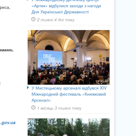
«Артек» відбулися заходи з нагоди
дреса,
Дня Української Державності
2 тижні 4 дні
тому
авами,
:
У Мистецькому арсеналі відбувся XIV
Міжнародний фестиваль «Книжковий
Арсенал»
1 місяць 3 тижні
тому
.gov.ua