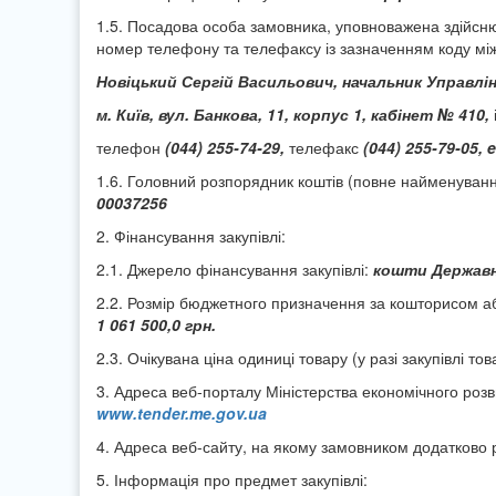
1.5. Посадова особа замовника, уповноважена здійснюва
номер телефону та телефаксу із зазначенням коду міжм
Новіцький Сергій Васильович, начальник Управлі
м. Київ, вул. Банкова, 11, корпус 1, кабінет № 410
,
телефон
(044) 255-74-29,
телефакс
(044) 255-79-05,
e
1.6. Головний розпорядник коштів (повне найменуван
00037256
2. Фінансування закупівлі:
2.1. Джерело фінансування закупівлі:
кошти Державн
2.2. Розмір бюджетного призначення за кошторисом або
1 061 500,0 грн.
2.3. Очікувана ціна одиниці товару (у разі закупівлі т
3. Адреса веб-порталу Міністерства економічного розви
www.tender.me.gov.ua
4. Адреса веб-сайту, на якому замовником додатково р
5. Інформація про предмет закупівлі: