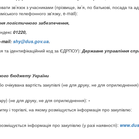
ти зв’язок з учасниками (прізвище, ім’я, по батькові, посада та а
іського телефонного зв'язку, e-mail):
ння логістичного забезпечення,
індекс
01220,
-
mail
:
shy@dus.gov.ua
.
ня та ідентифікаційний код за ЄДРПОУ):
Державне управління спр
ого бюджету України
 очікувана вартість закупівлі (не для друку, не для оприлюднення)
овару) (не для друку, не для оприлюднення):
-
тку і торгівлі, на якому розміщується інформація про закупівлю:
озміщується інформація про закупівлю (у разі наявності):
www.dus