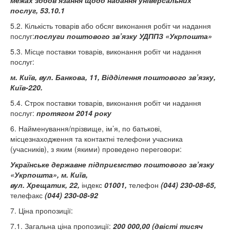
межах зобов’язання щодо надання універсальних
послуг, 53.10.1
5.2. Кількість товарів або обсяг виконання робіт чи надання
послуг:
послуги поштового зв’язку УДППЗ «Укрпошта»
5.3. Місце поставки товарів, виконання робіт чи надання
послуг:
м. Київ, вул. Банкова, 11, Відділення поштового зв’язку,
Київ-220
.
5.4. Строк поставки товарів, виконання робіт чи надання
послуг:
протягом 2014 року
6. Найменування/прізвище, ім’я, по батькові,
місцезнаходження та контактні телефони учасника
(учасників), з яким (якими) проведено переговори:
Українське державне підприємство поштового зв’язку
«Укрпошта»
, м. Київ,
вул. Хрещатик, 22
,
індекс
01001,
телефон
(044) 230-08-65,
телефакс
(044)
230-08-92
7. Ціна пропозиції:
7.1. Загальна ціна пропозиції:
200 000
,00 (двісті тисяч