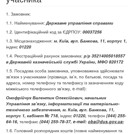
1. Замовник:
1.1. Найменування:
Державне управління справами
1.2. Ідентифікаційний код за ЄДРПОУ:
00037256
1.3. Місцезнаходження:
м. Київ, вул. Банкова, 11, корпус 1,
індекс
01220
1.4. Реєстраційний рахунок замовника:
р/р
35214005018557
в
Державній казначейській службі України, МФО 820172
1.5. Посадова особа замовника, уповноважена здійснювати
зв’язок з учасниками (прізвище, ім’я, по батькові, посада та
адреса, номер телефону та телефаксу із зазначенням коду
міжміського телефонного зв'язку, e-mail):
Онофрійчук Валентин Олексійович, начальник
Управління зв’язку, інформатизації та матеріально-
технічного забезпечення, м. Київ, вул. Банкова, 11,
корпус 1, кабінет № 718,
індекс
01220,
телефон
(044) 255-
64-16,
телефакс
(044) 255-78-37, e-mail:
oba
@dus.gov.ua
;
1.6. Головний розпорядник коштів (повне найменування та