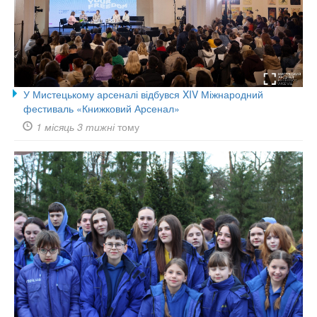
У Мистецькому арсеналі відбувся XIV Міжнародний
фестиваль «Книжковий Арсенал»
1 місяць 3 тижні
тому