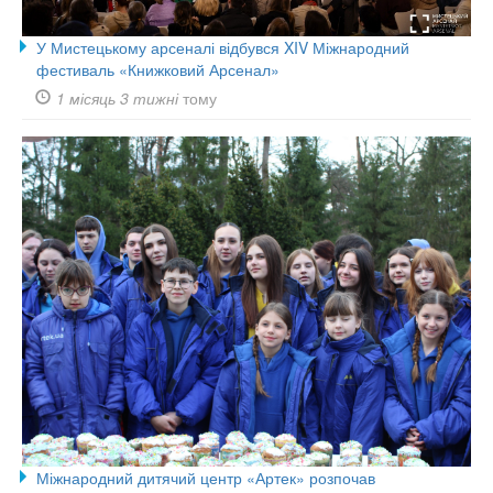
У Мистецькому арсеналі відбувся XIV Міжнародний
фестиваль «Книжковий Арсенал»
1 місяць 3 тижні
тому
Міжнародний дитячий центр «Артек» розпочав