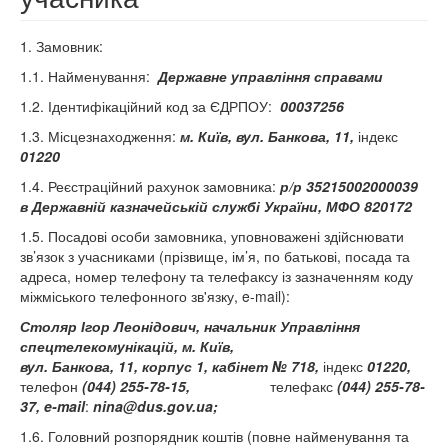
1. Замовник:
1.1. Найменування:
Державне управління справами
1.2. Ідентифікаційний код за ЄДРПОУ:
00037256
1.3. Місцезнаходження:
м. Київ, вул. Банкова, 11,
індекс
01220
1.4. Реєстраційний рахунок замовника:
р/р
35215002000039
в
Державній казначейській службі України, МФО 820172
1.5. Посадові особи замовника, уповноважені здійснювати
зв’язок з учасниками (прізвище, ім’я, по батькові, посада та
адреса, номер телефону та телефаксу із зазначенням коду
міжміського телефонного зв'язку, e-mail):
Столяр Ігор Леонідович, начальник Управління
спецтелекомунікацій, м. Київ,
вул. Банкова, 11, корпус 1, кабінет № 71
8
,
індекс
01220,
телефон
(044) 255-78-15,
телефакс
(044) 255-78-
37,
e
-
mail
:
nina
@
dus
.
gov
.
ua
;
1.6. Головний розпорядник коштів (повне найменування та