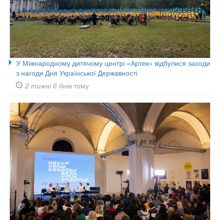
У Міжнародному дитячому центрі «Артек» відбулися заходи
з нагоди Дня Української Державності
2 тижні 6 днів
тому