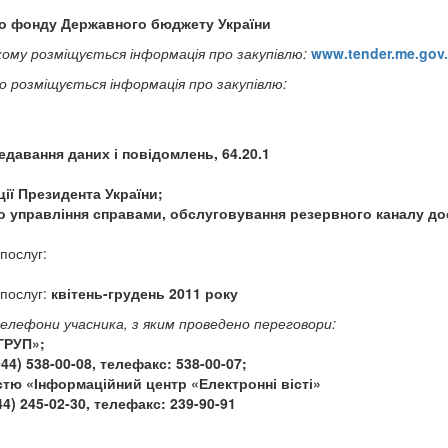
о фонду Державного бюджету України
кому розміщується інформація про закупівлю:
www.tender.me.gov
о розміщується інформація про закупівлю:
едавання даних і повідомлень, 64.20.1
ції Президента України;
го управління справами, обслуговування резервного каналу до
 послуг:
 послуг:
квітень-грудень 2011 року
елефони учасника, з яким проведено переговори:
ГРУП»;
44) 538-00-08, телефакс: 538-00-07;
тю «Інформаційний центр «Електронні вісті»
44) 245-02-30, телефакс: 239-90-91