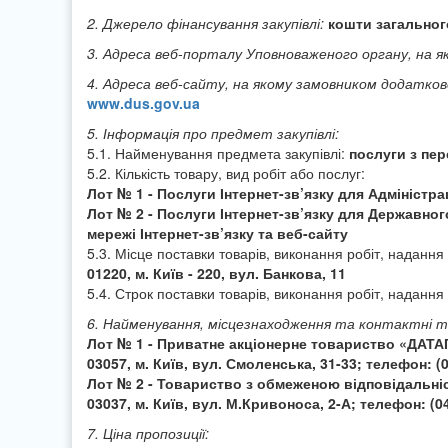
2. Джерело фінансування закупівлі:
кошти загальног
3. Адреса веб-порталу Уповноваженого органу, на я
4. Адреса веб-сайту, на якому замовником додатков
www.dus.gov.ua
5. Інформація про предмет закупівлі:
5.1. Найменування предмета закупівлі:
послуги з пер
5.2. Кількість товару, вид робіт або послуг:
Лот № 1 - Послуги Інтернет-зв’язку для Адміністра
Лот № 2 - Послуги Інтернет-зв’язку для Державно
мережі Інтернет-зв’язку та веб-сайту
5.3. Місце поставки товарів, виконання робіт, надання
01220, м. Київ - 220, вул. Банкова, 11
5.4. Строк поставки товарів, виконання робіт, надання
6. Найменування, місцезнаходження та контактні т
Лот № 1 - Приватне акціонерне товариство «ДАТА
03057, м. Київ, вул. Смоленська, 31-33; телефон: (0
Лот № 2 - Товариство з обмеженою відповідальніс
03037, м. Київ, вул. М.Кривоноса, 2-А; телефон: (0
7. Ціна пропозиції: