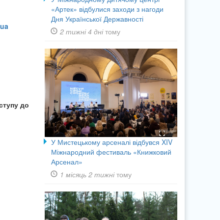
«Артек» відбулися заходи з нагоди
Дня Української Державності
.ua
2 тижні 4 дні
тому
ступу до
У Мистецькому арсеналі відбувся XIV
Міжнародний фестиваль «Книжковий
Арсенал»
1 місяць 2 тижні
тому