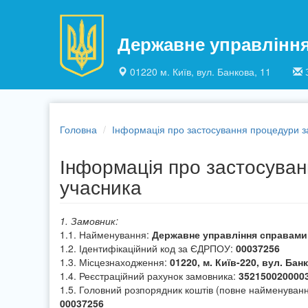
Перейти до основного матеріалу
Державне управлінн
01220 м. Київ, вул. Банкова, 11
Головна
Інформація про застосування процедури за
Інформація про застосуванн
учасника
1. Замовник:
1.1. Найменування:
Державне управління справами
1.2. Ідентифікаційний код за ЄДРПОУ:
00037256
1.3. Місцезнаходження:
01220, м. Київ-220, вул. Бан
1.4. Реєстраційний рахунок замовника:
352150020000
1.5. Головний розпорядник коштів (повне найменуван
00037256