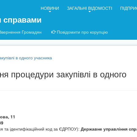
НОВИНИ
ЗАГАЛЬНІ ВІДОМОСТІ
ПІДПРИ
я справами
Звернення Громадян
Повідомити про корупцію
купівлі в одного учасника
я процедури закупівлі в одного
кова, 11
39
ня та ідентифікаційний код за ЄДРПОУ):
Державне управління спр