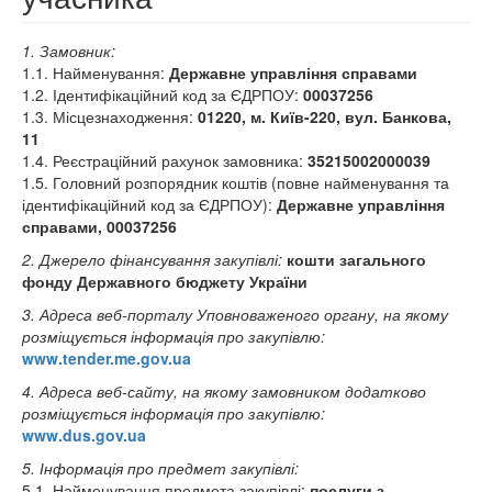
1. Замовник:
1.1. Найменування:
Державне управління справами
1.2. Ідентифікаційний код за ЄДРПОУ:
00037256
1.3. Місцезнаходження:
01220, м. Київ-220, вул. Банкова,
11
1.4. Реєстраційний рахунок замовника:
35215002000039
1.5. Головний розпорядник коштів (повне найменування та
ідентифікаційний код за ЄДРПОУ):
Державне управління
справами, 00037256
2. Джерело фінансування закупівлі:
кошти загального
фонду Державного бюджету України
3. Адреса веб-порталу Уповноваженого органу, на якому
розміщується інформація про закупівлю:
www.tender.me.gov.ua
4. Адреса веб-сайту, на якому замовником додатково
розміщується інформація про закупівлю:
www.dus.gov.ua
5. Інформація про предмет закупівлі:
5.1. Найменування предмета закупівлі:
послуги з