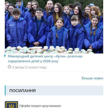
Міжнародний дитячий центр «Артек» розпочав
оздоровлення дітей у 2026 році
3 місяці 2 тижні
тому
Більше новин
ПОСИЛАННЯ
Офіційне інтернет-представництво