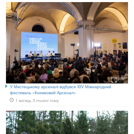
У Мистецькому арсеналі відбувся XIV Міжнародний
фестиваль «Книжковий Арсенал»
1 місяць 3 тижні
тому