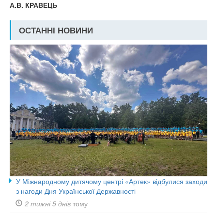
А.В. КРАВЕЦЬ
ОСТАННІ НОВИНИ
У Міжнародному дитячому центрі «Артек» відбулися заходи
з нагоди Дня Української Державності
2 тижні 5 днів
тому