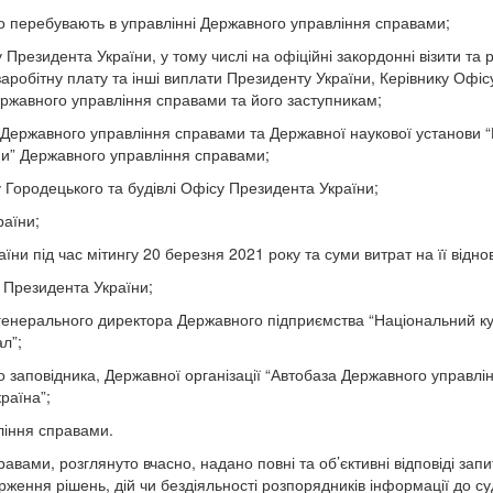
що перебувають в управлінні Державного управління справами;
резидента України, у тому числі на офіційні закордонні візити та 
заробітну плату та інші виплати Президенту України, Керівнику Офіс
ержавного управління справами та його заступникам;
я” Державного управління справами та Державної наукової установи 
ни” Державного управління справами;
 Городецького та будівлі Офісу Президента України;
раїни;
їни під час мітингу 20 березня 2021 року та суми витрат на її відно
д Президента України;
генерального директора Державного підприємства “Національний ку
ал”;
 заповідника, Державної організації “Автобаза Державного управлі
країна”;
вління справами.
вами, розглянуто вчасно, надано повні та об’єктивні відповіді запи
рження рішень, дій чи бездіяльності розпорядників інформації до су