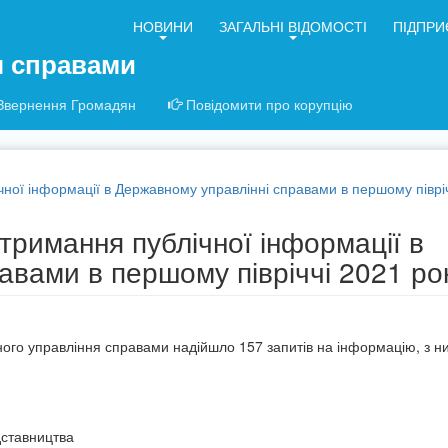
НОВИНИ
ЗАГАЛЬНІ ВІДОМОСТІ
ПІДПРИ
я справами
Звернення Громадян
Повідомити про корупцію
чної інформації в Державному управлінні справами в першому півріч
тримання публічної інформації в
авами в першому півріччі 2021 ро
ого управління справами надійшло 157 запитів на інформацію, з ни
дставництва