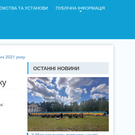
ЄМСТВА ТА УСТАНОВИ
ПУБЛІЧНА ІНФОРМАЦІЯ
чі 2021 року
ОСТАННІ НОВИНИ
ку
х:
У Міжнародному дитячому центрі