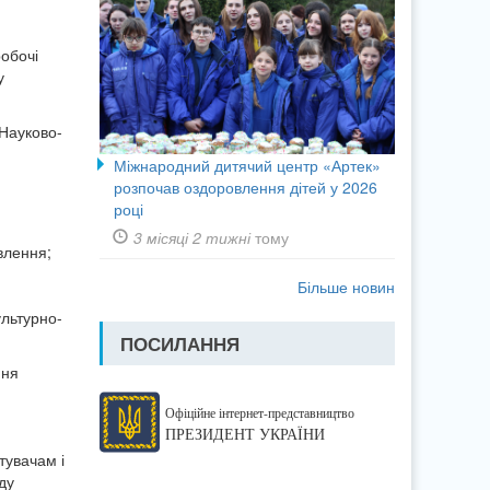
робочі
у
“Науково-
Міжнародний дитячий центр «Артек»
розпочав оздоровлення дітей у 2026
році
3 місяці 2 тижні
тому
влення;
Більше новин
льтурно-
ПОСИЛАННЯ
ння
Офіційне інтернет-представництво
ПРЕЗИДЕНТ УКРАЇНИ
тувачам і
ду