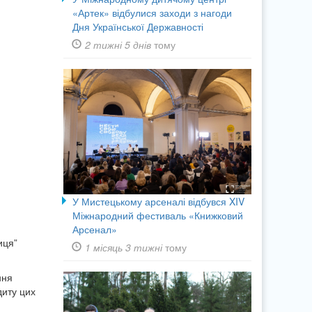
«Артек» відбулися заходи з нагоди
Дня Української Державності
2 тижні 5 днів
тому
У Мистецькому арсеналі відбувся XIV
Міжнародний фестиваль «Книжковий
Арсенал»
иця”
1 місяць 3 тижні
тому
ння
диту цих