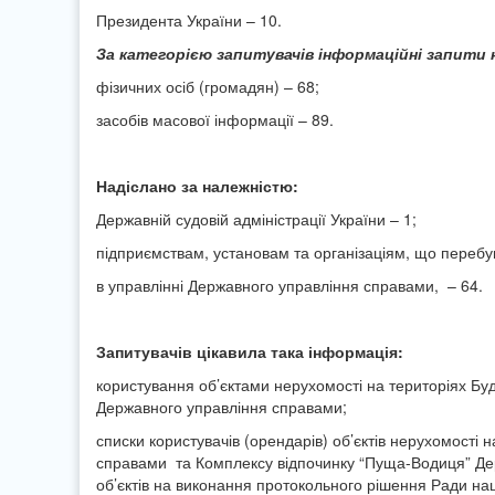
Президента України – 10.
За категорією запитувачів інформаційні запити 
фізичних осіб (громадян) – 68;
засобів масової інформації – 89.
Надіслано за належністю:
Державній судовій адміністрації України – 1;
підприємствам, установам та організаціям, що переб
в управлінні Державного управління справами, – 64.
Запитувачів цікавила така інформація:
користування об’єктами нерухомості на територіях Бу
Державного управління справами;
списки користувачів (орендарів) об’єктів нерухомості
справами та Комплексу відпочинку “Пуща-Водиця” Де
об’єктів на виконання протокольного рішення Ради нац