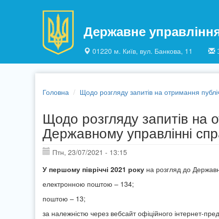
Перейти до основного матеріалу
Державне управлінн
01220 м. Київ, вул. Банкова, 11
Головна
Щодо розгляду запитів на отримання публі
Щодо розгляду запитів на о
Державному управлінні спр
Птн, 23/07/2021 - 13:15
У першому півріччі 20
21
року
на розгляд до Державн
електронною поштою – 134;
поштою – 13;
за належністю через вебсайт офіційного інтернет-пре