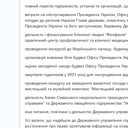
повний перелік підприємств, установ та організацій, 
витрати на обслуговування Президента України, Офісу П
поїздки до регіонів України Глави держави, помісячну 
Президента України та його заступникам, Керівнику Д
діяльність і фінансування Клінічної лікарні “Феофані
практичний центр профілактичної та клінічної медици
проведення екскурсій до Маріїнського палацу, будинку
організація ковзанки біля будівлі Офісу Президента Ук
оцінка заподіяної шкоди будівлі Офісу Президента Укра
закупівля годинників у 2021 році для нагородження ві
проведення конкурсу на заміщення вакантної посади 
мистецький та музейний комплекс “Мистецький арсен
діяльність Азово-Сиваського національного природного
справами” та Державного авіаційного підприємства “У
інші питання, пов’язані з діяльністю Державного упра
Усі запити, що надійшли до Державного управління спра
роз’яснення про право запитувачів інформації на оска