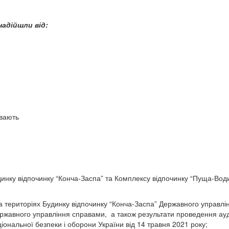
надійшли від:
увають
динку відпочинку “Конча-Заспа” та Комплексу відпочинку “Пуща-Вод
 на територіях Будинку відпочинку “Конча-Заспа” Державного управлі
ржавного управління справами, а також результати проведення ау
іональної безпеки і оборони України від 14 травня 2021 року;