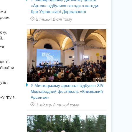
«Артек» відбулися заходи з нагоди
Дня Української Державності
німи
одовж
2 тижні 2 дні
тому
оку.
й.
ься
одять
 України
ть і
У Мистецькому арсеналі відбувся XIV
Міжнародний фестиваль «Книжковий
у гру з
Арсенал»
1 місяць 2 тижні
тому