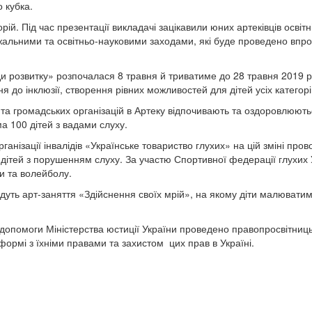
 кубка.
орій. Під час презентації викладачі зацікавили юних артеківців освіт
альними та освітньо-науковими заходами, які буде проведено впр
и розвитку» розпочалася 8 травня й триватиме до 28 травня 2019 р
 до інклюзії, створення рівних можливостей для дітей усіх категорі
и та громадських організацій в Артеку відпочивають та оздоровлюют
 100 дітей з вадами слуху.
анізації інвалідів «Українське товариство глухих» на цій зміні пров
я дітей з порушенням слуху. За участю Спортивної федерації глухих
и та волейболу.
ть арт-заняття «Здійснення своїх мрій», на якому діти малюватиму
опомоги Міністерства юстиції України проведено правопросвітницьк
рмі з їхніми правами та захистом цих прав в Україні.