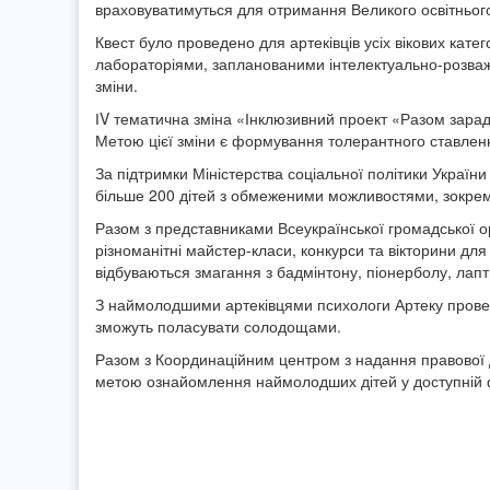
враховуватимуться для отримання Великого освітнього
Квест було проведено для артеківців усіх вікових катег
лабораторіями, запланованими інтелектуально-розваж
зміни.
ІV тематична зміна «Інклюзивний проект «Разом зарад
Метою цієї зміни є формування толерантного ставлення
За підтримки Міністерства соціальної політики Україн
більше 200 дітей з обмеженими можливостями, зокрема
Разом з представниками Всеукраїнської громадської орг
різноманітні майстер-класи, конкурси та вікторини дл
відбуваються змагання з бадмінтону, піонерболу, лапт
З наймолодшими артеківцями психологи Артеку проведу
зможуть поласувати солодощами.
Разом з Координаційним центром з надання правової д
метою ознайомлення наймолодших дітей у доступній фо