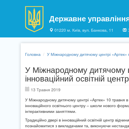
Перейти до основного матеріалу
Державне управлінн
01220 м. Київ, вул. Банкова, 11
Головна
У Міжнародному дитячому центрі «Артек» п
У Міжнародному дитячому 
інноваційний освітній центр
13 Травня 2019
У Міжнародному дитячому центрі «Артек» 10 травня в 
інноваційного освітнього центру – школи нового формату
інтерактивними заняттями.
Традиційно двері в інноваційний освітній центр відчин
познайомитися з викладачами та, виконуючи нестандар