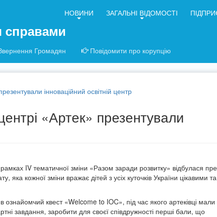
НОВИНИ
ЗАГАЛЬНІ ВІДОМОСТІ
ПІДПРИ
я справами
Звернення Громадян
Повідомити про корупцію
резентували інноваційний освітній центр
центрі «Артек» презентували
рамках IV тематичної зміни «Разом заради розвитку» відбулася пре
, яка кожної зміни вражає дітей з усіх куточків України цікавими та
ив ознайомчий квест «Welcome to IOC», під час якого артеківці мали
тні завдання, заробити для своєї співдружності перші бали, що