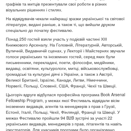
графіків та митців презентували свої роботи в різних
візуальних рішеннях і стилях.
На відвідувачів чекали найкращі зразки української та світової
літератури, видані раніше, а також ті, що вийшли друком
спеціально до початку фестивалю.
Понад 250 гостей взяли участь у подієвій частині ХІІІ
Книжкового Арсеналу. На Головній, Літературній, Авторській,
Вуличній, Видавничій сценах, у Лекторії і Майстернях звучали
голоси українських та іноземних гостей, серед яких були
письменники, перекладачі, поети, філософи, медійники,
видавці, освітяни, культурологи, митці, військовослужбовці,
громадські та культурні діячі з України, а також з Австрії,
Великої Британії, Ізраїлю, Канади, Литви, Німеччини,
Норвегії, Польщі, Словенії, США, Франції, Чехії та Швеції.
Цьогоріч вдруге відбулася професійна програма Book Arsenal
Fellowship Program, у межах якої Фестиваль відвідали вісім
іноземних видавців, агентів та менеджерів з прав з Грузії,
Естонії, Італії, Польщі, Чехії, Фінляндії, Франції та Швеції. У
межах Фестивалю пройшли 94 B2B зустрічі за участі 22
українських видавців, менеджерів з прав, літагентів та навіть
ілюстраторів. Для учасників програми було організовано