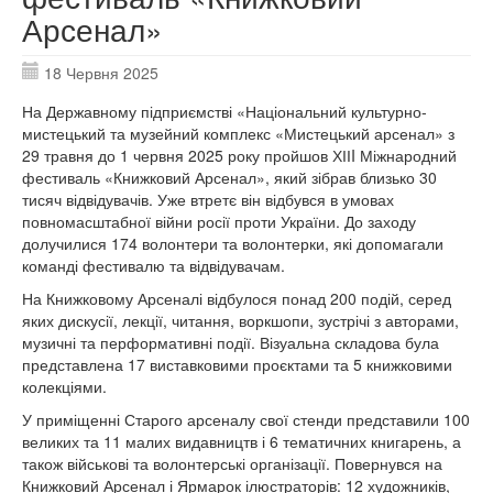
Арсенал»
18 Червня 2025
На Державному підприємстві «Національний культурно-
мистецький та музейний комплекс «Мистецький арсенал» з
29 травня до 1 червня 2025 року пройшов ХІІI Міжнародний
фестиваль «Книжковий Арсенал», який зібрав близько 30
тисяч відвідувачів. Уже втретє він відбувся в умовах
повномасштабної війни росії проти України. До заходу
долучилися 174 волонтери та волонтерки, які допомагали
команді фестивалю та відвідувачам.
На Книжковому Арсеналі відбулося понад 200 подій, серед
яких дискусії, лекції, читання, воркшопи, зустрічі з авторами,
музичні та перформативні події. Візуальна складова була
представлена 17 виставковими проєктами та 5 книжковими
колекціями.
У приміщенні Старого арсеналу свої стенди представили 100
великих та 11 малих видавництв і 6 тематичних книгарень, а
також військові та волонтерські організації. Повернувся на
Книжковий Арсенал і Ярмарок ілюстраторів: 12 художників,