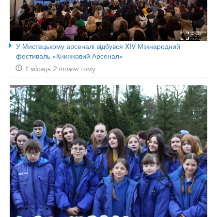
У Мистецькому арсеналі відбувся XIV Міжнародний
фестиваль «Книжковий Арсенал»
1 місяць 2 тижні
тому