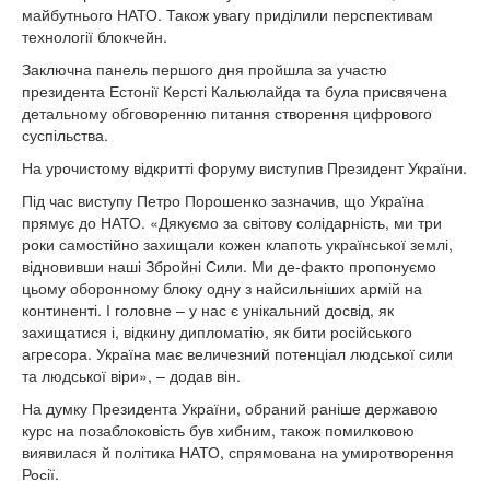
майбутнього НАТО. Також увагу приділили перспективам
технології блокчейн.
Заключна панель першого дня пройшла за участю
президента Естонії Керсті Кальюлайда та була присвячена
детальному обговоренню питання створення цифрового
суспільства.
На урочистому відкритті форуму виступив Президент України.
Під час виступу Петро Порошенко зазначив, що Україна
прямує до НАТО. «Дякуємо за світову солідарність, ми три
роки самостійно захищали кожен клапоть української землі,
відновивши наші Збройні Сили. Ми де-факто пропонуємо
цьому оборонному блоку одну з найсильніших армій на
континенті. І головне – у нас є унікальний досвід, як
захищатися і, відкину дипломатію, як бити російського
агресора. Україна має величезний потенціал людської сили
та людської віри», – додав він.
На думку Президента України, обраний раніше державою
курс на позаблоковість був хибним, також помилковою
виявилася й політика НАТО, спрямована на умиротворення
Росії.