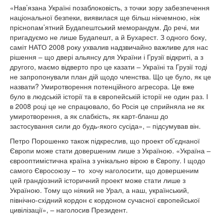
«Нав’язана Україні позаблоковість, з точки зору забезпечення
національної безпеки, виявилася ще більш нікчемною, ніж
пріснопам’ятний Будапештський меморандум. До речі, ми
пригадуємо не лише Будапешт, а й Бухарест. З одного боку,
саміт НАТО 2008 року ухвалив надзвичайно важливе для нас
рішення – що двері альянсу для України і Грузії відкриті, а з
другого, маємо відверто про це казати – Україні та Грузії тоді
не запропонували план дій щодо членства. Що це було, як це
назвати? Умиротворення потенційного агресора. Це вже
було в людській історії та в європейській історії не один раз. І
в 2008 році це не спрацювало, бо Росія це сприйняла не як
умиротворення, а як слабкість, як карт-бланш до
застосування сили до будь-якого сусіда», – підсумував він.
Петро Порошенко також підкреслив, що проект об’єднаної
Європи може стати довершеним лише з Україною. «Україна –
єврооптимістична країна з унікально вірою в Європу. І щодо
самого Євросоюзу – то хочу наголосити, що довершеним
цей грандіозний історичний проект може стати лише з
Україною. Тому що ніякий не Урал, а наш, український,
північно-східний кордон є кордоном сучасної європейської
цивілізації», – наголосив Президент.