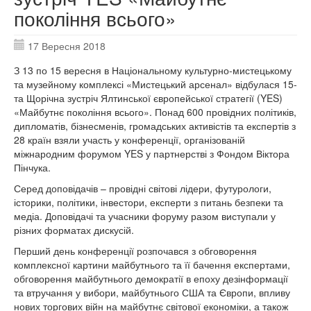
покоління всього»
17 Вересня 2018
З 13 по 15 вересня в Національному культурно-мистецькому
та музейному комплексі «Мистецький арсенал» відбулася 15-
та Щорічна зустріч Ялтинської європейської стратегії (YES)
«Майбутнє покоління всього». Понад 600 провідних політиків,
дипломатів, бізнесменів, громадських активістів та експертів з
28 країн взяли участь у конференції, організованій
міжнародним форумом YES у партнерстві з Фондом Віктора
Пінчука.
Серед доповідачів – провідні світові лідери, футурологи,
історики, політики, інвестори, експерти з питань безпеки та
медіа. Доповідачі та учасники форуму разом виступали у
різних форматах дискусій.
Перший день конференції розпочався з обговорення
комплексної картини майбутнього та її бачення експертами,
обговорення майбутнього демократії в епоху дезінформації
та втручання у вибори, майбутнього США та Європи, впливу
нових торгових війн на майбутнє світової економіки, а також