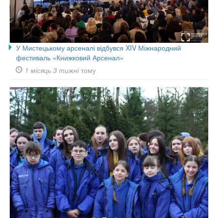
У Мистецькому арсеналі відбувся XIV Міжнародний
фестиваль «Книжковий Арсенал»
1 місяць 3 тижні
тому