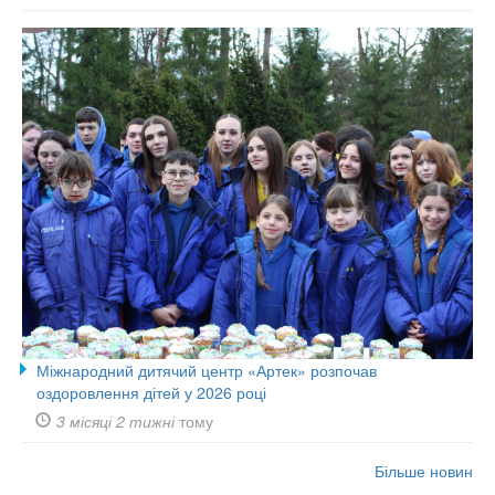
Міжнародний дитячий центр «Артек» розпочав
оздоровлення дітей у 2026 році
3 місяці 2 тижні
тому
Більше новин