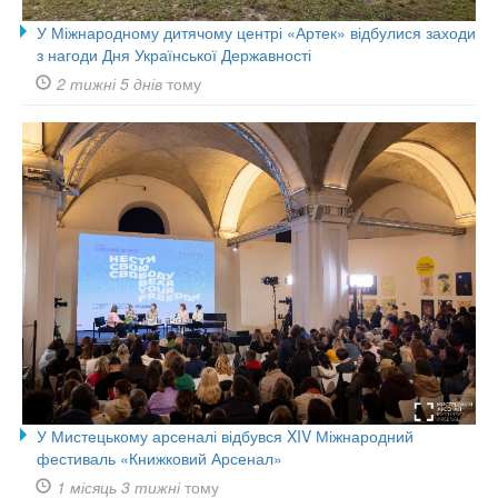
У Міжнародному дитячому центрі «Артек» відбулися заходи
з нагоди Дня Української Державності
2 тижні 5 днів
тому
У Мистецькому арсеналі відбувся XIV Міжнародний
фестиваль «Книжковий Арсенал»
1 місяць 3 тижні
тому