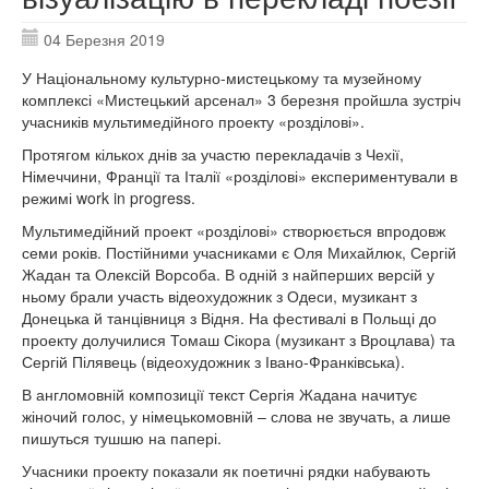
04 Березня 2019
У Національному культурно-мистецькому та музейному
комплексі «Мистецький арсенал» 3 березня пройшла зустріч
учасників мультимедійного проекту «розділові».
Протягом кількох днів за участю перекладачів з Чехії,
Німеччини, Франції та Італії «розділові» експериментували в
режимі work in progress.
Мультимедійний проект «розділові» створюється впродовж
семи років. Постійними учасниками є Оля Михайлюк, Сергій
Жадан та Олексій Ворсоба. В одній з найперших версій у
ньому брали участь відеохудожник з Одеси, музикант з
Донецька й танцівниця з Відня. На фестивалі в Польщі до
проекту долучилися Томаш Сікора (музикант з Вроцлава) та
Сергій Пілявець (відеохудожник з Івано-Франківська).
В англомовній композиції текст Сергія Жадана начитує
жіночий голос, у німецькомовній – слова не звучать, а лише
пишуться тушшю на папері.
Учасники проекту показали як поетичні рядки набувають