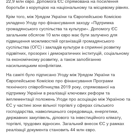
22,9 млн євро. Допомога ЄС спрямована на посилення
боротьби з корупцією на національному та місцевому рівнях.
Крім того, між Урядом України та Європейською Комісією
укладено Угоду про фінансування заходу «Підтримка
громадянського суспільства та культури». Допомогу ЄС
загальним обсягом 10 млн євро має бути залучено для
підвищення можливостей організацій громадянського
суспільства (ОГС) і закладів культури в сприянні розвитку
підзвітних, прозорих і демократичних інституцій, соціальному
та економічному розвитку, а також запобіганню
насильницьким конфліктам.
На саміті було підписано Угоду між Урядом України та
Європейською Комісією про фінансування Програми
технічного співробітництва 2019 року, спрямованої на
підтримку України в реалізації ключових реформ та
імплементації положень Угоди про асоціацію між Україною та
ЄС у частині зони вільної торгівлі у сферах сільського
господарства, навколишнього середовища, енергетики,
державних закупівель, ділового та інвестиційного клімату,
торгівлі, трудових відносин. Загальний внесок ЄС у рамках
реалізації документа становить 44 млн євро.