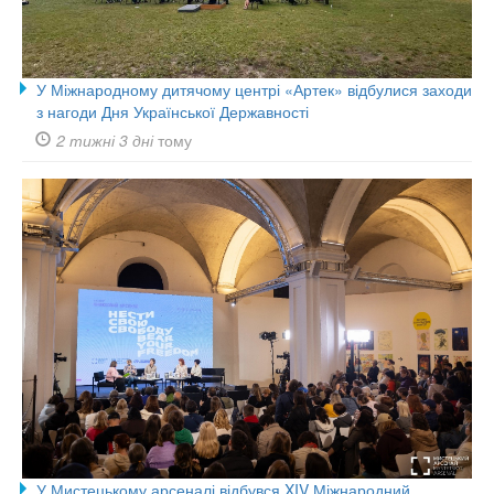
У Міжнародному дитячому центрі «Артек» відбулися заходи
з нагоди Дня Української Державності
2 тижні 3 дні
тому
У Мистецькому арсеналі відбувся XIV Міжнародний