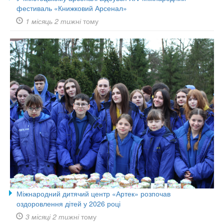
фестиваль «Книжковий Арсенал»
1 місяць 2 тижні
тому
Міжнародний дитячий центр «Артек» розпочав
оздоровлення дітей у 2026 році
3 місяці 2 тижні
тому