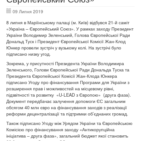
09 Липня 2019
8 липня в Маріїнському палаці (м. Київ) відбувся 21-й саміт
«Україна – Європейський Союз». У рамках заходу Президент
України Володимир Зеленський, Голова Європейської Ради
Дональд Туск і Президент Європейської Комісії Жан-Клод
Юнкер провели зустріч у вузькому колі. На зустрічі було
підписано низку угод.
Зокрема, у присутності Президента України Володимира
Зеленського, Голови Європейської Ради Дональда Туска та
Президента Європейської Комісії Жан-Клода Юнкера
підписано Угоду про фінансування Програми для України з
розширення прав і можливостей на місцевому рівні,
підзвітності та розвитку «U-LEAD з Європою» (друга фаза).
Документ передбачає залучення допомоги ЄС загальним
обсягом 40 млн євро на фінансування заходів з реалізації
реформи децентралізації та підтримки об’єднаних громад.
Також підписано Угоду між Урядом України та Європейською
Комісією про фінансування заходу «Антикорупційна
ініціатива – друга фаза», загальний бюджет якої становить