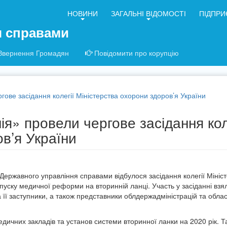
НОВИНИ
ЗАГАЛЬНІ ВІДОМОСТІ
ПІДПРИ
я справами
Звернення Громадян
Повідомити про корупцію
гове засідання колегії Міністерства охорони здоров’я України
ія» провели чергове засідання кол
в’я України
» Державного управління справами відбулося засідання колегії Мініс
апуску медичної реформи на вторинній ланці. Участь у засіданні взя
 її заступники, а також представники облдержадміністрацій та обла
едичних закладів та установ системи вторинної ланки на 2020 рік. Т