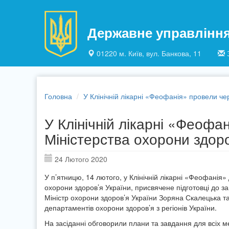
Перейти до основного матеріалу
Державне управлінн
01220 м. Київ, вул. Банкова, 11
Головна
У Клінічній лікарні «Феофанія» провели чер
У Клінічній лікарні «Феофан
Міністерства охорони здоро
24 Лютого 2020
У п’ятницю, 14 лютого, у Клінічній лікарні «Феофанія
охорони здоров’я України, присвячене підготовці до з
Міністр охорони здоров’я України Зоряна Скалецька та
департаментів охорони здоров’я з регіонів України.
На засіданні обговорили плани та завдання для всіх м