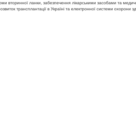
орми вторинної ланки, забезпечення лікарськими засобами та меди
звиток трансплантації в Україні та електронної системи охорони з