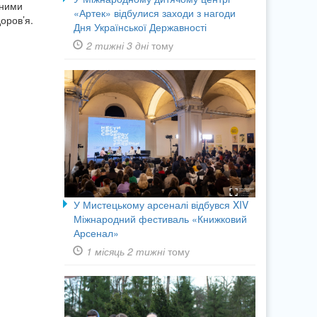
чними
«Артек» відбулися заходи з нагоди
доров’я.
Дня Української Державності
2 тижні 3 дні
тому
У Мистецькому арсеналі відбувся XIV
Міжнародний фестиваль «Книжковий
Арсенал»
1 місяць 2 тижні
тому