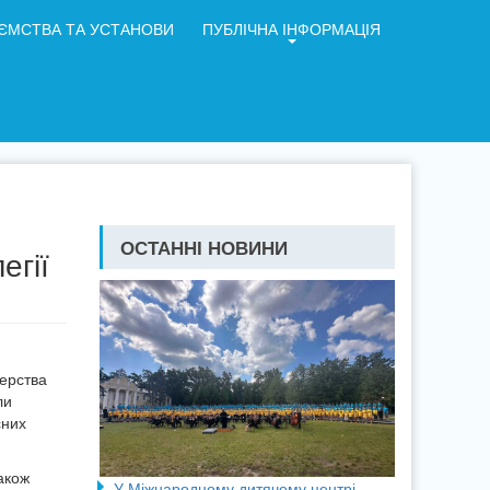
ЄМСТВА ТА УСТАНОВИ
ПУБЛІЧНА ІНФОРМАЦІЯ
ОСТАННІ НОВИНИ
егії
терства
ли
сних
акож
У Міжнародному дитячому центрі