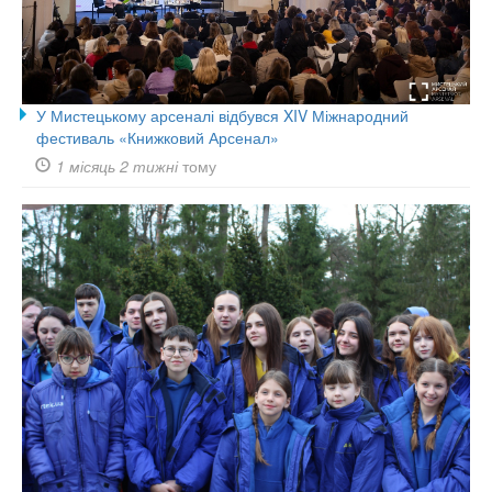
У Мистецькому арсеналі відбувся XIV Міжнародний
фестиваль «Книжковий Арсенал»
1 місяць 2 тижні
тому