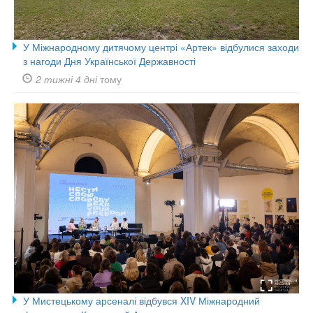
У Міжнародному дитячому центрі «Артек» відбулися заходи
з нагоди Дня Української Державності
2 тижні 4 дні
тому
У Мистецькому арсеналі відбувся XIV Міжнародний