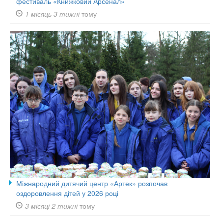
фестиваль «Книжковий Арсенал»
1 місяць 3 тижні
тому
Міжнародний дитячий центр «Артек» розпочав
оздоровлення дітей у 2026 році
3 місяці 2 тижні
тому