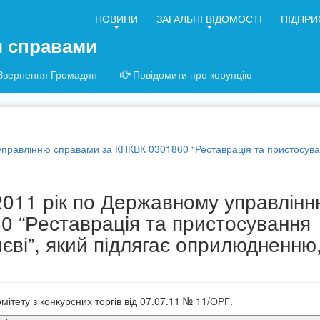
НОВИНИ
ЗАГАЛЬНІ ВІДОМОСТІ
ПІДПРИ
я справами
Звернення Громадян
Повідомити про корупцію
управлінню справами за КПКВК 0301860 “Реставрація та пристосуванн
 2011 рік по Державному управлін
0 “Реставрація та пристосування
иєві”, який підлягає оприлюдненню
ітету з конкурсних торгів від 07.07.11 № 11/ОРГ.