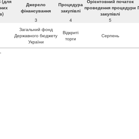
 (для
Орієнтовний початок
Джерело
Процедура
них
проведення процедури
фінансування
закупівлі
в)
закупівлі
3
4
5
Загальний фонд
Відкриті
4
Державного бюджету
Серпень
торги
України
,