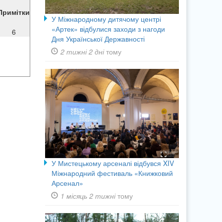
Примітки
У Міжнародному дитячому центрі
«Артек» відбулися заходи з нагоди
6
Дня Української Державності
2 тижні 2 дні
тому
У Мистецькому арсеналі відбувся XIV
Міжнародний фестиваль «Книжковий
Арсенал»
1 місяць 2 тижні
тому