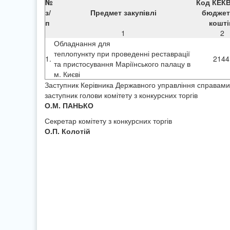
№
Код КЕКВ
з/
Предмет закупівлі
бюджет
п
кошті
1
2
Обладнання для
теплопункту при проведенні реставрації
1.
214
та пристосування Маріїнського палацу в
м. Києві
Заступник Керівника Державного управління справами
заступник голови комітету з конкурсних торгів
О.М. ПАНЬКО
Секретар комітету з конкурсних торгів
О.П. Колотій