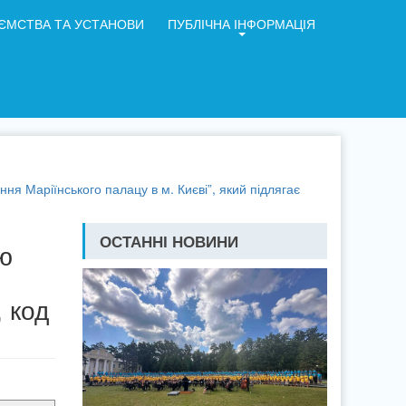
ЄМСТВА ТА УСТАНОВИ
ПУБЛІЧНА ІНФОРМАЦІЯ
я Маріїнського палацу в м. Києві”, який підлягає
ОСТАННІ НОВИНИ
ню
, код