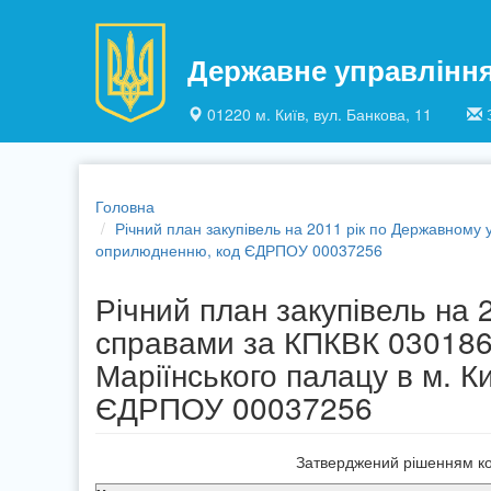
Перейти до основного матеріалу
Державне управлінн
01220 м. Київ, вул. Банкова, 11
Головна
Річний план закупівель на 2011 рік по Державному 
оприлюдненню, код ЄДРПОУ 00037256
Річний план закупівель на
справами за КПКВК 030186
Маріїнського палацу в м. К
ЄДРПОУ 00037256
Затверджений рішенням ком