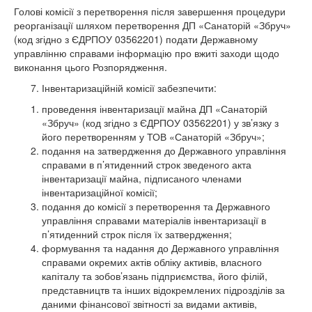
Голові комісії з перетворення після завершення процедури
реорганізації шляхом перетворення ДП «Санаторій «Збруч»
(код згідно з ЄДРПОУ 03562201) подати Державному
управлінню справами інформацію про вжиті заходи щодо
виконання цього Розпорядження.
Інвентаризаційній комісії забезпечити:
проведення інвентаризації майна ДП «Санаторій
«Збруч» (код згідно з ЄДРПОУ 03562201) у зв’язку з
його перетворенням у ТОВ «Санаторій «Збруч»;
подання на затвердження до Державного управління
справами в п’ятиденний строк зведеного акта
інвентаризації майна, підписаного членами
інвентаризаційної комісії;
подання до комісії з перетворення та Державного
управління справами матеріалів інвентаризації в
п’ятиденний строк після їх затвердження;
формування та надання до Державного управління
справами окремих актів обліку активів, власного
капіталу та зобов’язань підприємства, його філій,
представництв та інших відокремлених підрозділів за
даними фінансової звітності за видами активів,