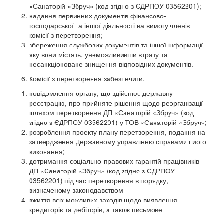
«Санаторій «Збруч» (код згідно з ЄДРПОУ 03562201);
надання первинних документів фінансово-
господарської та іншої діяльності на вимогу членів
комісії з перетворення;
збереження службових документів та іншої інформації,
яку вони містять, унеможлививши втрату та
несанкціоноване знищення відповідних документів.
Комісії з перетворення забезпечити:
повідомлення органу, що здійснює державну
реєстрацію, про прийняте рішення щодо реорганізації
шляхом перетворення ДП «Санаторій «Збруч» (код
згідно з ЄДРПОУ 03562201) у ТОВ «Санаторій «Збруч»;
розроблення проекту плану перетворення, подання на
затвердження Державному управлінню справами і його
виконання;
дотримання соціально-правових гарантій працівників
ДП «Санаторій «Збруч» (код згідно з ЄДРПОУ
03562201) під час перетворення в порядку,
визначеному законодавством;
вжиття всіх можливих заходів щодо виявлення
кредиторів та дебіторів, а також письмове