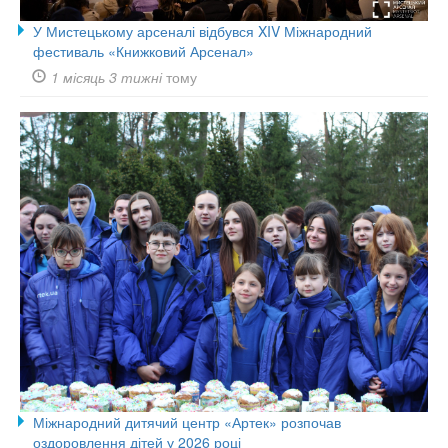
У Мистецькому арсеналі відбувся XIV Міжнародний
фестиваль «Книжковий Арсенал»
1 місяць 3 тижні
тому
Міжнародний дитячий центр «Артек» розпочав
оздоровлення дітей у 2026 році