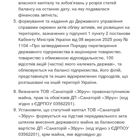
власного капіталу та зобов’язань у розрізі статей
балансу на останню дату, на яку подавалася
фінансова звітність;
формування та надання до Державного управління
справами окремих актів обліку активів, які розміщені на
територіях, зазначених у підпункті 1 пункту 2 постанови
Кабінету Міністрів України від 08 вересня 2025 року №
1104 «Про затвердження Порядку перетворення
державного підприємства в акціонерне товариство,
товариство з обмеженою відповідальністю, 100
відсотків акцій (часток) якого належать державі», та
обліковуються на балансі підприємства, його філій,
представництв та інших відокремлених підрозділів, що
розташовані на іншій території України.
Визначити ТОВ «Санаторій «Збруч» правонаступником
майна, прав та обов’язків ДП «Санаторій «Збруч» (код
згідно з ЄДРПОУ 03562201).
Установити, що статутний капітал ТОВ «Санаторій
«Збруч» формується на підставі передавального акта
шляхом внесення державного майна за балансовою
вартістю ДП «Санаторій «Збруч» (код згідно з ЄДРПОУ
03562201), крім майна, яке відповідно до