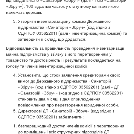
відповідальністю «Санаторій «Збруч» (далі - ТОВ «Санаторій
«Збруч»), 100 відсотків часток у статутному капіталі якого
належать державі.
Утворити інвентаризаційну комісію Державного
підприємства «Санаторій «Збруч» (код згідно з
ЄДРПОУ 03562201) (далі - інвентаризаційна комісія) та
затвердити її склад, що додається.
Відповідальність за правильність проведення інвентаризації
майна підприємства у зв’язку з його перетворенням у
товариство та достовірність її результатів покладається на
голову та членів інвентаризаційної комісії.
Установити, що строк заявлення кредиторами своїх
вимог до Державного підприємства «Санаторій
«Збруч» (код згідно з СДРПОУ 03562201) (далі - ДП
«Санаторій «Збруч» (код згідно з ЄДРПОУ 03562201)
становить два місяці з дня оприлюднення
повідомлення про перетворення юридичної особи.
Директорові ДП «Санаторій «Збруч» (код згідно з
ЄДРПОУ 03562201) забезпечити:
безперешкодний доступ членів комісії з перетворення
до приміщень і всіх структурних підрозділів ДП