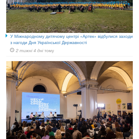
У Міжнародному дитячому центрі «Артек» відбулися заходи
з нагоди Дня Української Державності
2 тижні 4 дні
тому