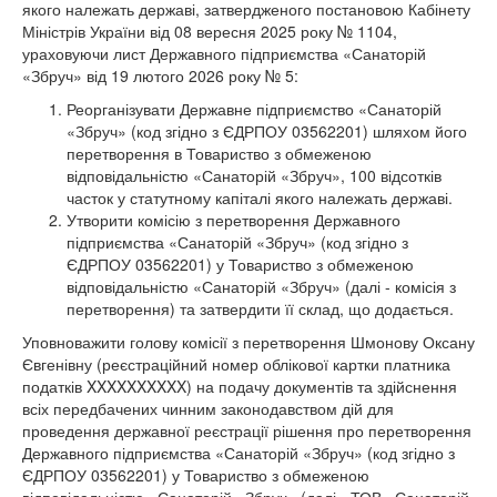
якого належать державі, затвердженого постановою Кабінету
Міністрів України від 08 вересня 2025 року № 1104,
ураховуючи лист Державного підприємства «Санаторій
«Збруч» від 19 лютого 2026 року № 5:
Реорганізувати Державне підприємство «Санаторій
«Збруч» (код згідно з ЄДРПОУ 03562201) шляхом його
перетворення в Товариство з обмеженою
відповідальністю «Санаторій «Збруч», 100 відсотків
часток у статутному капіталі якого належать державі.
Утворити комісію з перетворення Державного
підприємства «Санаторій «Збруч» (код згідно з
ЄДРПОУ 03562201) у Товариство з обмеженою
відповідальністю «Санаторій «Збруч» (далі - комісія з
перетворення) та затвердити її склад, що додається.
Уповноважити голову комісії з перетворення Шмонову Оксану
Євгенівну (реєстраційний номер облікової картки платника
податків XXXXXXXXXX) на подачу документів та здійснення
всіх передбачених чинним законодавством дій для
проведення державної реєстрації рішення про перетворення
Державного підприємства «Санаторій «Збруч» (код згідно з
ЄДРПОУ 03562201) у Товариство з обмеженою