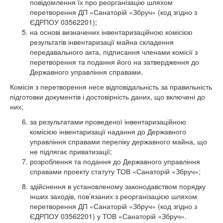
повідомлення їх про реорганізацію шляхом
перетворення ДП «Санаторій «Збруч» (код згідно з
ЄДРПОУ 03562201);
на основі визначених інвентаризаційною комісією
результатів інвентаризації майна складення
передавального акта, підписання членами комісії з
перетворення та подання його на затвердження до
Державного управління справами.
Комісія з перетворення несе відповідальність за правильність
підготовки документів і достовірність даних, що включені до
них;
за результатами проведеної інвентаризаційною
комісією інвентаризації надання до Державного
управління справами переліку державного майна, що
не підлягає приватизації;
розроблення та подання до Державного управління
справами проекту статуту ТОВ «Санаторій «Збруч»;
здійснення в установленому законодавством порядку
інших заходів, пов’язаних з реорганізацією шляхом
перетворення ДП «Санаторій «Збруч» (код згідно з
ЄДРПОУ 03562201) у ТОВ «Санаторій «Збруч».