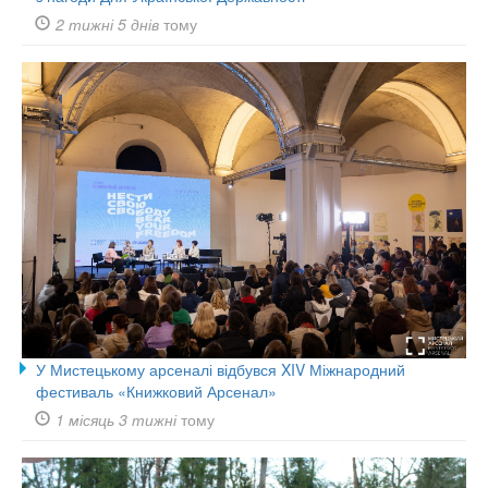
2 тижні 5 днів
тому
У Мистецькому арсеналі відбувся XIV Міжнародний
фестиваль «Книжковий Арсенал»
1 місяць 3 тижні
тому