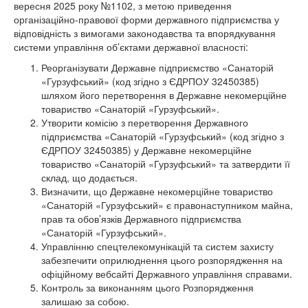
вересня 2025 року №1102, з метою приведення
організаційно-правової форми державного підприємства у
відповідність з вимогами законодавства та впорядкування
системи управління об’єктами державної власності:
Реорганізувати Державне підприємство «Санаторій
«Гурзуфський» (код згідно з ЄДРПОУ 32450385)
шляхом його перетворення в Державне некомерційне
товариство «Санаторій «Гурзуфський».
Утворити комісію з перетворення Державного
підприємства «Санаторій «Гурзуфський» (код згідно з
ЄДРПОУ 32450385) у Державне некомерційне
товариство «Санаторій «Гурзуфський» та затвердити її
склад, що додається.
Визначити, що Державне некомерційне товариство
«Санаторій «Гурзуфський» є правонаступником майна,
прав та обов’язків Державного підприємства
«Санаторій «Гурзуфський».
Управлінню спецтелекомунікацій та систем захисту
забезпечити оприлюднення цього розпорядження на
офіційному вебсайті Державного управління справами.
Контроль за виконанням цього Розпорядження
залишаю за собою.