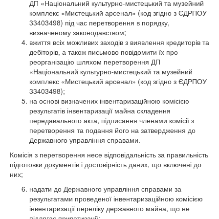
ДП «Національний культурно-мистецький та музейний
комплекс «Мистецький арсенал» (код згідно з ЄДРПОУ
33403498) під час перетворення в порядку,
визначеному законодавством;
вжиття всіх можливих заходів з виявлення кредиторів та
дебіторів, а також письмово повідомити їх про
реорганізацію шляхом перетворення ДП
«Національний культурно-мистецький та музейний
комплекс «Мистецький арсенал» (код згідно з ЄДРПОУ
33403498);
на основі визначених інвентаризаційною комісією
результатів інвентаризації майна складення
передавального акта, підписання членами комісії з
перетворення та подання його на затвердження до
Державного управління справами.
Комісія з перетворення несе відповідальність за правильність
підготовки документів і достовірність даних, що включені до
них;
надати до Державного управління справами за
результатами проведеної інвентаризаційною комісією
інвентаризації переліку державного майна, що не
підлягає приватизації;