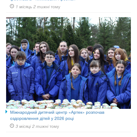
1 місяць 2 тижні
тому
Міжнародний дитячий центр «Артек» розпочав
оздоровлення дітей у 2026 році
3 місяці 2 тижні
тому