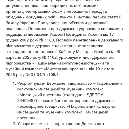
регулювання діяльності юридичних осіб окремих
організаційно-правових форм у перехідний період та
об’єднань юридичних осіб», пункту 1 частини першої статті 6
Закону України «Про управління об’єктами державної
власності», Положення про Державне управління справами в
редакції, затвердженій Указом Президента України від 17
грудня 2002 року № 1180, Порядку перетворення державного
підприємства в державне некомерційне товариство,
затвердженого постановою Кабінету Міністрів України від 08
вересня 2025 року № 1102, ураховуючи лист Державного
підприємства «Національний культурно-мистецький та
музейний комплекс «Мистецький арсенал» від 19 лютого
2026 року № 01-04/01/109/1:
Реорганізувати Державне підприємство «Національний
культурно- мистецький та музейний комплекс
«Мистецький арсенал» (код згідно з ЄДРПОУ
33403498) шляхом його перетворення в Державне
некомерційне товариство «Національний культурно-
мистецький та музейний комплекс «Мистецький
арсенал».
Утворити комісію з перетворення Державного