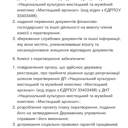
«Національний культурно-мистецький та музейний
комплекс «Мистецький арсенал» (код згідно з ЄДРПОУ
33403498);
надання первинних документів фінансово-
господарської та іншої діяльності на вимогу членів
комісії з перетворення;
збереження службових документів та іншої інформації,
яку вони містять, унеможлививши втрату та
несанкціоноване знищення відповідних документів.
Комісії з перетворення забезпечити:
повідомлення органу, що здійснює державну
реєстрацію, про прийняте рішення щодо реорганізації
шляхом перетворення ДП «Національний культурно-
мистецький та музейний комплекс «Мистецький
арсенал» (код згідно з ЄДРПОУ 33403498) у ДНТ
«Національний культурно-мистецький та музейний
комплекс «Мистецький арсенал»;
розроблення проекту плану перетворення, подання
його на затвердження Державному управлінню
справами і його виконання;
дотримання соціально-правових гарантій працівників