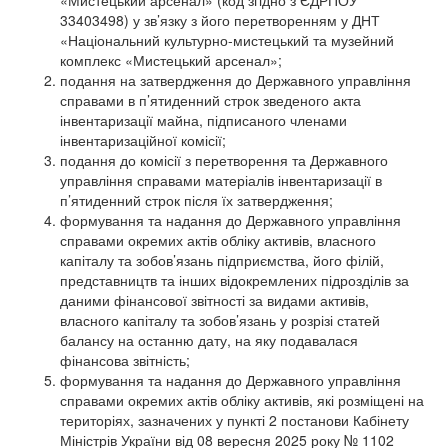
«Мистецький арсенал» (код згідно з ЄДРПОУ
33403498) у зв’язку з його перетворенням у ДНТ
«Національний культурно-мистецький та музейний
комплекс «Мистецький арсенал»;
подання на затвердження до Державного управління
справами в п’ятиденний строк зведеного акта
інвентаризації майна, підписаного членами
інвентаризаційної комісії;
подання до комісії з перетворення та Державного
управління справами матеріалів інвентаризації в
п’ятиденний строк після їх затвердження;
формування та надання до Державного управління
справами окремих актів обліку активів, власного
капіталу та зобов’язань підприємства, його філій,
представництв та інших відокремлених підрозділів за
даними фінансової звітності за видами активів,
власного капіталу та зобов’язань у розрізі статей
балансу на останню дату, на яку подавалася
фінансова звітність;
формування та надання до Державного управління
справами окремих актів обліку активів, які розміщені на
територіях, зазначених у пункті 2 постанови Кабінету
Міністрів України від 08 вересня 2025 року № 1102