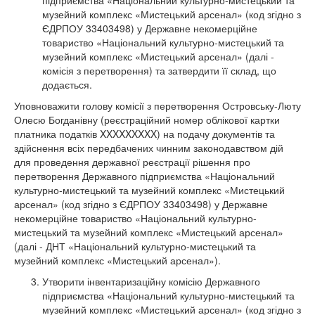
підприємства «Національний культурно-мистецький та
музейний комплекс «Мистецький арсенал» (код згідно з
ЄДРПОУ 33403498) у Державне некомерційне
товариство «Національний культурно-мистецький та
музейний комплекс «Мистецький арсенал» (далі -
комісія з перетворення) та затвердити її склад, що
додається.
Уповноважити голову комісії з перетворення Островську-Люту
Олесю Богданівну (реєстраційний номер облікової картки
платника податків XXXXXXXXX) на подачу документів та
здійснення всіх передбачених чинним законодавством дій
для проведення державної реєстрації рішення про
перетворення Державного підприємства «Національний
культурно-мистецький та музейний комплекс «Мистецький
арсенал» (код згідно з ЄДРПОУ 33403498) у Державне
некомерційне товариство «Національний культурно-
мистецький та музейний комплекс «Мистецький арсенал»
(далі - ДНТ «Національний культурно-мистецький та
музейний комплекс «Мистецький арсенал»).
Утворити інвентаризаційну комісію Державного
підприємства «Національний культурно-мистецький та
музейний комплекс «Мистецький арсенал» (код згідно з