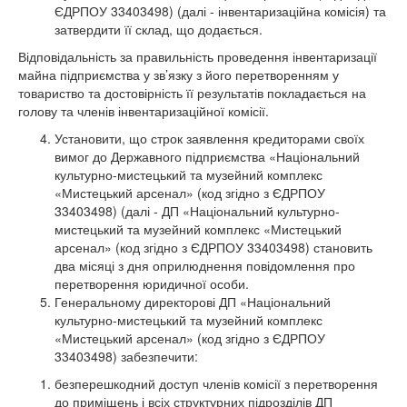
ЄДРПОУ 33403498) (далі - інвентаризаційна комісія) та
затвердити її склад, що додається.
Відповідальність за правильність проведення інвентаризації
майна підприємства у зв’язку з його перетворенням у
товариство та достовірність її результатів покладається на
голову та членів інвентаризаційної комісії.
Установити, що строк заявлення кредиторами своїх
вимог до Державного підприємства «Національний
культурно-мистецький та музейний комплекс
«Мистецький арсенал» (код згідно з ЄДРПОУ
33403498) (далі - ДП «Національний культурно-
мистецький та музейний комплекс «Мистецький
арсенал» (код згідно з ЄДРПОУ 33403498) становить
два місяці з дня оприлюднення повідомлення про
перетворення юридичної особи.
Генеральному директорові ДП «Національний
культурно-мистецький та музейний комплекс
«Мистецький арсенал» (код згідно з ЄДРПОУ
33403498) забезпечити:
безперешкодний доступ членів комісії з перетворення
до приміщень і всіх структурних підрозділів ДП