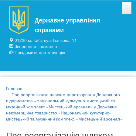
Перейти до основного матеріалу
Державне управління
НОВИНИ
справами
ЗАГАЛЬНІ ВІДОМОСТІ
01220 м. Київ, вул. Банкова, 11
Звернення Громадян
ПІДПРИЄМСТВА ТА УСТАНОВИ
Повідомити про корупцію
ПУБЛІЧНА ІНФОРМАЦІЯ
Головна
Про реорганізацію шляхом перетворення Державного
підприємства «Національний культурно-мистецький та
музейний комплекс «Мистецький арсенал» у Державне
некомерційне товариство «Національний культурно-
мистецький та музейний комплекс «Мистецький арсенал»
Про реорганізацію шляхом