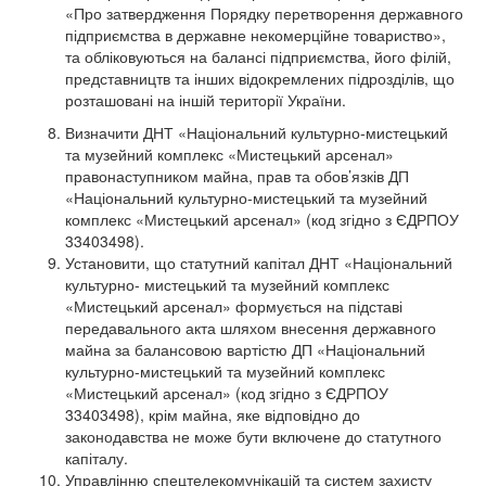
«Про затвердження Порядку перетворення державного
підприємства в державне некомерційне товариство»,
та обліковуються на балансі підприємства, його філій,
представництв та інших відокремлених підрозділів, що
розташовані на іншій території України.
Визначити ДНТ «Національний культурно-мистецький
та музейний комплекс «Мистецький арсенал»
правонаступником майна, прав та обов’язків ДП
«Національний культурно-мистецький та музейний
комплекс «Мистецький арсенал» (код згідно з ЄДРПОУ
33403498).
Установити, що статутний капітал ДНТ «Національний
культурно- мистецький та музейний комплекс
«Мистецький арсенал» формується на підставі
передавального акта шляхом внесення державного
майна за балансовою вартістю ДП «Національний
культурно-мистецький та музейний комплекс
«Мистецький арсенал» (код згідно з ЄДРПОУ
33403498), крім майна, яке відповідно до
законодавства не може бути включене до статутного
капіталу.
Управлінню спецтелекомунікацій та систем захисту