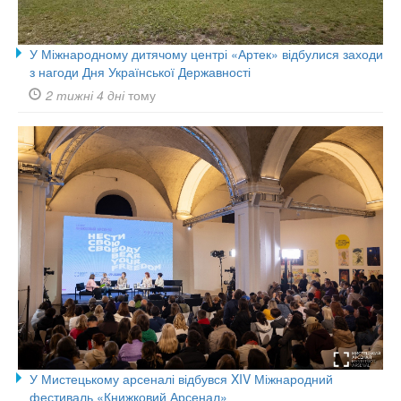
У Міжнародному дитячому центрі «Артек» відбулися заходи
з нагоди Дня Української Державності
2 тижні 4 дні
тому
У Мистецькому арсеналі відбувся XIV Міжнародний
фестиваль «Книжковий Арсенал»