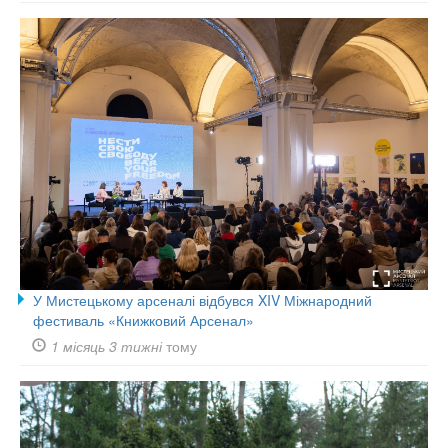
У Мистецькому арсеналі відбувся XIV Міжнародний
фестиваль «Книжковий Арсенал»
1 місяць 3 тижні
тому