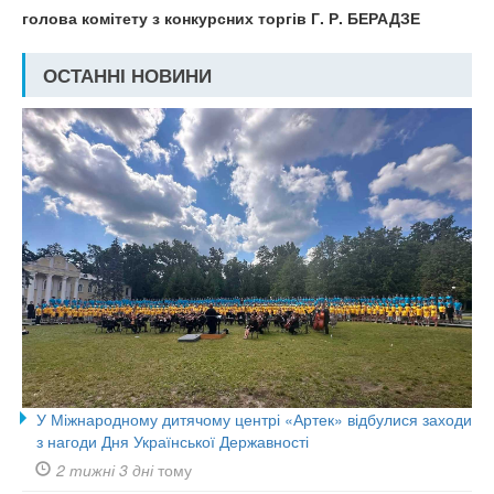
голова комітету
з конкурсних торгів Г. Р. БЕРАДЗЕ
ОСТАННІ НОВИНИ
У Міжнародному дитячому центрі «Артек» відбулися заходи
з нагоди Дня Української Державності
2 тижні 3 дні
тому