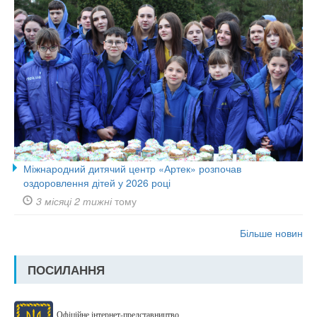
Міжнародний дитячий центр «Артек» розпочав
оздоровлення дітей у 2026 році
3 місяці 2 тижні
тому
Більше новин
ПОСИЛАННЯ
Офіційне інтернет-представництво