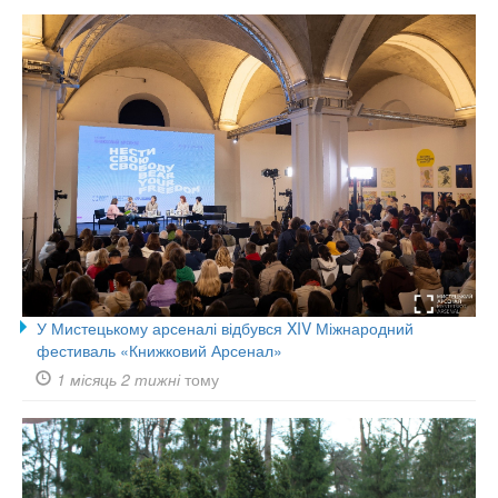
У Мистецькому арсеналі відбувся XIV Міжнародний
фестиваль «Книжковий Арсенал»
1 місяць 2 тижні
тому