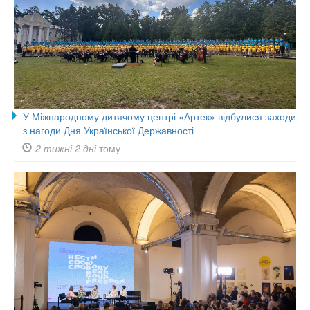
У Міжнародному дитячому центрі «Артек» відбулися заходи
з нагоди Дня Української Державності
2 тижні 2 дні
тому