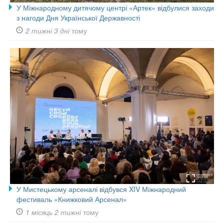
У Міжнародному дитячому центрі «Артек» відбулися заходи
з нагоди Дня Української Державності
2 тижні 3 дні
тому
У Мистецькому арсеналі відбувся XIV Міжнародний
фестиваль «Книжковий Арсенал»
1 місяць 2 тижні
тому