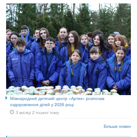
Міжнародний дитячий центр «Артек» розпочав
оздоровлення дітей у 2026 році
3 місяці 2 тижні
тому
Більше новин