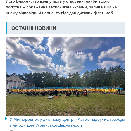
Його Блаженство взяв участь у створенні найбільшого
полотна – побажання захисникам України, залишивши на
ньому відповідний напис, та відвідав дитячий флешмоб.
ОСТАННІ НОВИНИ
У Міжнародному дитячому центрі «Артек» відбулися заходи
з нагоди Дня Української Державності