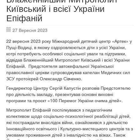
Київський і всієї України
Епіфаній
27 Вересня 2023
22 вересня 2023 року Міжнародний дитячий центр «Артек» у
Пущі-Водиці, в якому оздоровлюються діти з усієї України,
котрі потребують особливої соціальної уваги та підтримки,
відвідав Блаженнійший Митрополит Київський і всієї України
Епіфаній. Предстоятеля автокефальної Української
православної церкви супроводжував капелан Медичних сил
ЗСУ протоієрей Олександр Сівченко.
Гендиректор Центру Сергій Капустін розповів Предстоятелю
про діяльність закладу, презентував основні виховні
програми та проєкт «100 Перемог України очима дітей».
Митрополит Епіфаній поспілкувався з педагогічним
колективом щодо соціально-психологічної реабілітації дітей,
які постраждали внаслідок війни, ознайомився з діяльністю
Інноваційного освітнього і Культурно-мистецького центрів та з
умовами проживання дітей з інвалідністю на візках. Також