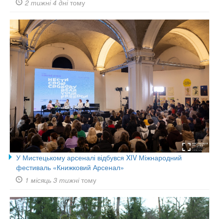
2 тижні 4 дні
тому
У Мистецькому арсеналі відбувся XIV Міжнародний
фестиваль «Книжковий Арсенал»
1 місяць 3 тижні
тому