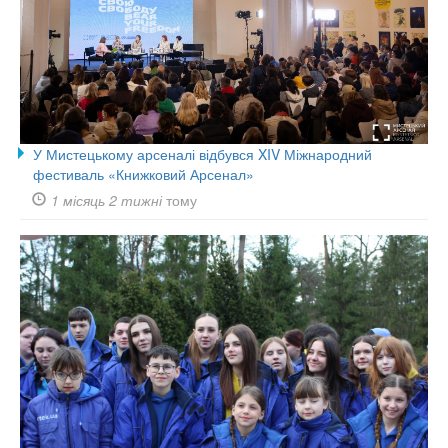
У Мистецькому арсеналі відбувся XIV Міжнародний
фестиваль «Книжковий Арсенал»
1 місяць 2 тижні
тому