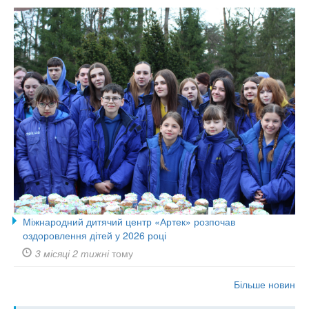
Міжнародний дитячий центр «Артек» розпочав
оздоровлення дітей у 2026 році
3 місяці 2 тижні
тому
Більше новин