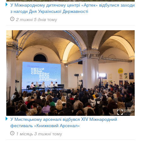
У Міжнародному дитячому центрі «Артек» відбулися заходи
з нагоди Дня Української Державності
2 тижні 5 днів
тому
У Мистецькому арсеналі відбувся XIV Міжнародний
фестиваль «Книжковий Арсенал»
1 місяць 3 тижні
тому