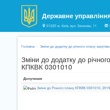
Перейти до основного матеріалу
Державне управлінн
01220 м. Київ, вул. Банкова, 11
Головна
Зміни до додатку до річного плану закупів
Зміни до додатку до річного
КПКВК 0301010
Долучення
Зміни до Річного плану КПКВК 0301010, 2019 