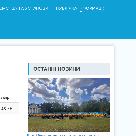
ЄМСТВА ТА УСТАНОВИ
ПУБЛІЧНА ІНФОРМАЦІЯ
ОСТАННІ НОВИНИ
змір
.48 КБ
У Міжнародному дитячому центрі