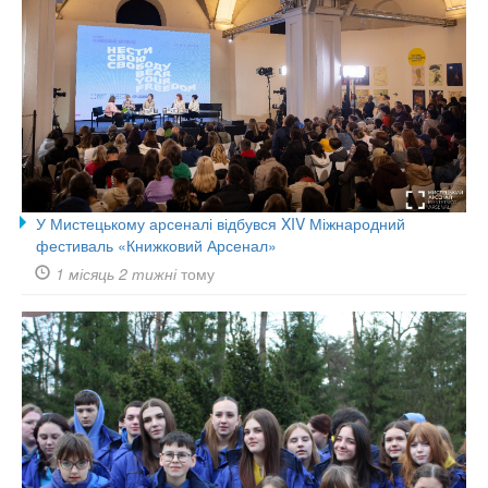
У Мистецькому арсеналі відбувся XIV Міжнародний
фестиваль «Книжковий Арсенал»
1 місяць 2 тижні
тому