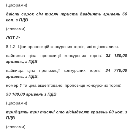
(цифрами)
двісті сорок сім тисяч триста двадцять гривень 66
коп. з ПДВ
(словами)
ЛОТ 2:
8.1.2. Ціни пропозицій конкурсних торгів, які оцінювалися:
найнижча ціна пропозиції конкурсних торгів:
33 180,00
гривень, з ПДВ
;
найвища ціна пропозиції конкурсних торгів:
34 770,00
гривень, з ПДВ;
номер
1
та ціна акцептованої пропозиції конкурсних торгів:
33 180,00 гривень з ПДВ
;
(цифрами)
тридцять три тисячі сто вісімдесят гривень 00 коп. з
ПДВ
(словами)