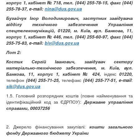
корпус 1, кабінет № 718, тел. (044) 255-78-15, факс (044)
255-78-37, e-mail:
nina@dus.gov.ua
Бугайчук Ігор Володимирович, заступник завідувача
відділу технічного забезпечення Управління
спецтелекомунікацій, 01220, м. Київ, вул. Банкова, 11,
корпус 1, кабінет № 446, тел. (044) 255-60-97, факс (044)
255-75-83, e-mail:
biv@dus.gov.ua
Лот 2:
Костик Сергій Іванович, завідувач сектору
матеріально-технічного забезпечення, м. Київ, вул.
Банкова, 11, корпус 1, кабінет №
424
,
індекс
01220,
телефон
(044) 255-
71
-
25
,
телефакс
(044) 255-7
7
-
51
,
e
-
mail
:
sik
@
dus
.
gov
.
ua
1.5. Головний розпорядник коштів (повне найменування та
ідентифікаційний код за ЄДРПОУ):
Державне управління
справами, 00037256
2. Джерело фінансування закупівлі:
кошти загального
фонду Державного бюджету України