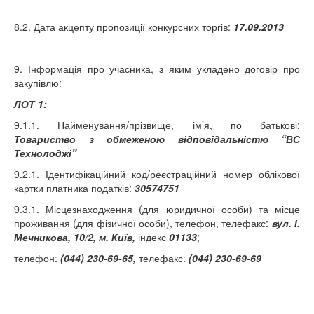
8.2. Дата акцепту пропозиції конкурсних торгів:
17.09.2013
9. Інформація про учасника, з яким укладено договір про
закупівлю:
ЛОТ 1:
9.1.1. Найменування/прізвище, ім’я, по батькові:
Товариство з обмеженою відповідальністю “ВС
Технолоджі”
9.2.1. Ідентифікаційний код/реєстраційний номер облікової
картки платника податків:
30574751
9.3.1. Місцезнаходження (для юридичної особи) та місце
проживання (для фізичної особи), телефон, телефакс:
вул. І.
Мечникова, 10/2, м. Київ,
індекс
01133
;
телефон:
(044)
230-69-65,
телефакс:
(044)
230-69-69