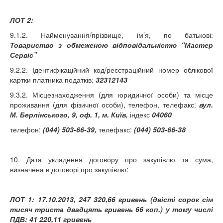
ЛОТ 2:
9.1.2. Найменування/прізвище, ім’я, по батькові:
Товариство з обмеженою відповідальністю “Мастер
Сервіс”
9.2.2. Ідентифікаційний код/реєстраційний номер облікової
картки платника податків:
32312143
9.3.2. Місцезнаходження (для юридичної особи) та місце
проживання (для фізичної особи), телефон, телефакс:
вул.
М. Берлінського, 9, оф. 1, м. Київ,
індекс
04060
телефон:
(044)
503-66-39,
телефакс:
(044)
503-66-38
10. Дата укладення договору про закупівлю та сума,
визначена в договорі про закупівлю:
ЛОТ 1: 17.10.2013,
247 320,66 гривень (двісті сорок сім
тисяч триста двадцять гривень 66 коп.) у тому числі
ПДВ: 41 220,11 гривень